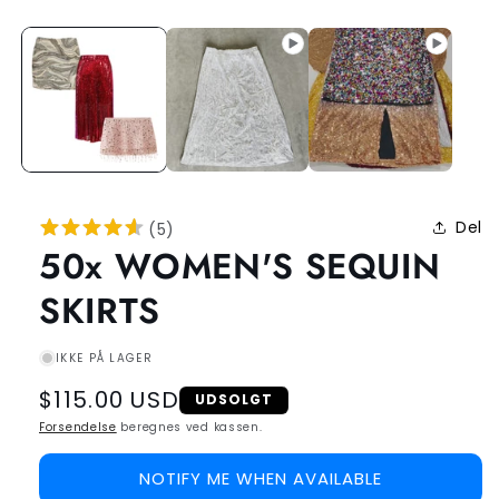
Del
(
5
)
50x WOMEN'S SEQUIN
SKIRTS
IKKE PÅ LAGER
Regular
$115.00 USD
UDSOLGT
price
Forsendelse
beregnes ved kassen.
NOTIFY ME WHEN AVAILABLE