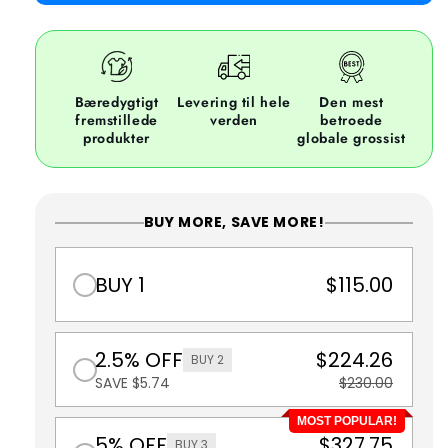
Bæredygtigt
Levering til hele
Den mest
fremstillede
verden
betroede
produkter
globale grossist
BUY MORE, SAVE MORE!
BUY 1
$115.00
2.5% OFF
$224.26
BUY 2
SAVE $5.74
$230.00
MOST POPULAR!
5% OFF
$327.75
BUY 3