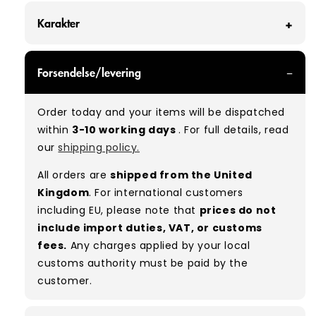
Karakter
GRADE A - With all of our Grade A products, you
Forsendelse/levering
can expect items that are in great condition
with minimal signs of wear. While they are
Order today and your items will be dispatched
used, they remain free of significant defects
within
3-10 working days
. For full details, read
and are in excellent shape overall.
our
shipping policy.
Typical mix:
A 100%
(approx.)
All orders are
shipped from the United
Please note:
As these are vintage/used
Kingdom
. For international customers
garments, a small percentage (5–10%) may
including EU, please note that
prices do not
have minor flaws such as small tears, holes, or
include import duties, VAT, or customs
stains. While we carefully inspect all items, a
fees.
Any charges applied by your local
degree of human error is possible. Condition
customs authority must be paid by the
can vary slightly between pieces, and some
customer.
items may need laundering before resale to
maximise presentation and value.