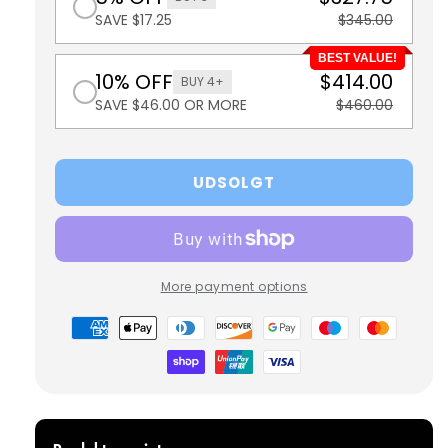
SAVE $17.25
$345.00
BEST VALUE!
10% OFF
$414.00
BUY 4+
SAVE $46.00 OR MORE
$460.00
UDSOLGT
More payment options
Betalingsmetoder