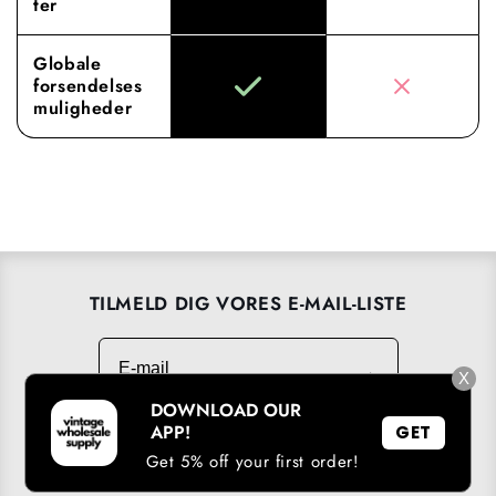
ter
Globale
forsendelses
muligheder
TILMELD DIG VORES E-MAIL-LISTE
E-mail
→
X
DOWNLOAD OUR
APP!
GET
Get 5% off your first order!
DOWNLOAD VORES APP