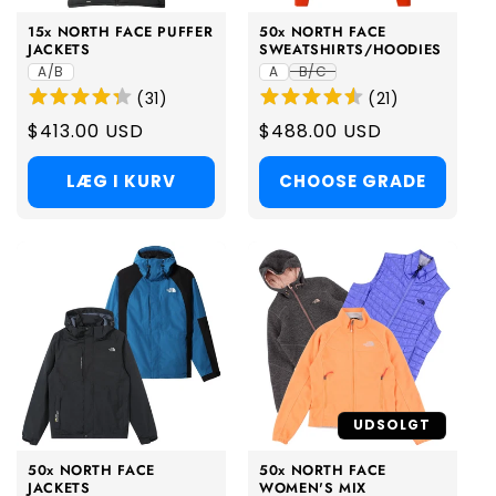
15x NORTH FACE PUFFER
50x NORTH FACE
JACKETS
SWEATSHIRTS/HOODIES
A/B
A
B/C
(
31
)
(
21
)
Regular
$413.00 USD
Regular
$488.00 USD
price
price
LÆG I KURV
CHOOSE GRADE
UDSOLGT
50x NORTH FACE
50x NORTH FACE
JACKETS
WOMEN'S MIX