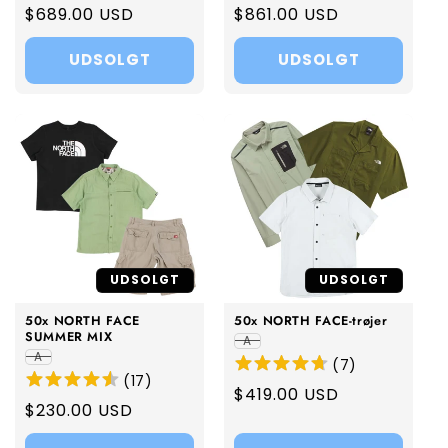
Regular
$689.00 USD
Regular
$861.00 USD
price
price
UDSOLGT
UDSOLGT
UDSOLGT
UDSOLGT
50x NORTH FACE
50x NORTH FACE-trøjer
SUMMER MIX
A
A
(
7
)
(
17
)
Regular
$419.00 USD
Regular
$230.00 USD
price
price