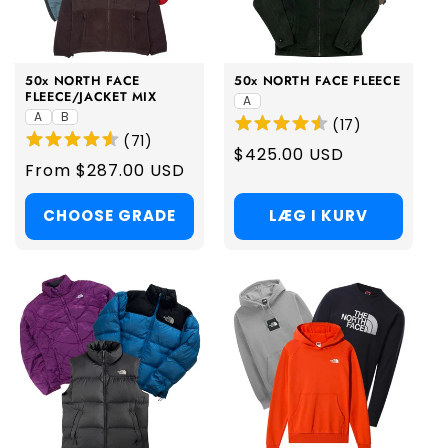
i
o
50x NORTH FACE
50x NORTH FACE FLEECE
n
FLEECE/JACKET MIX
A
A
B
(
17
)
:
(
71
)
Regular
$425.00 USD
Regular
From $287.00 USD
price
price
CHOOSE GRADE
LÆG I KURV