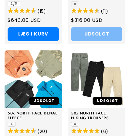
A/B
A
(
15
)
(
11
)
Regular
$643.00 USD
Regular
$316.00 USD
price
price
LÆG I KURV
UDSOLGT
UDSOLGT
UDSOLGT
50x NORTH FACE DENALI
50x NORTH FACE
FLEECE
HIKING TROUSERS
A
A
(
20
)
(
6
)