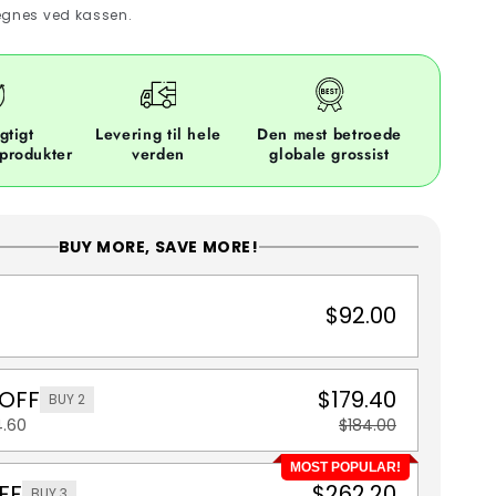
gnes ved kassen.
gtigt
Levering til hele
Den mest betroede
 produkter
verden
globale grossist
BUY MORE, SAVE MORE!
$92.00
 OFF
$179.40
BUY 2
4.60
$184.00
MOST POPULAR!
FF
$262.20
BUY 3