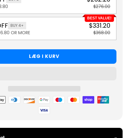
3.80
$276.00
BEST VALUE!
OFF
$331.20
BUY 4+
36.80 OR MORE
$368.00
LÆG I KURV
metoder
gt