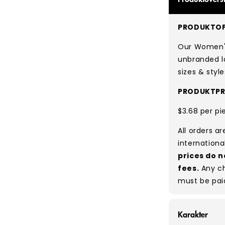
PRODUKTOP
Our Women's
unbranded l
sizes & style
PRODUKTPR
$3.68 per pi
All orders a
internationa
prices do n
fees.
Any ch
must be pai
Karakter