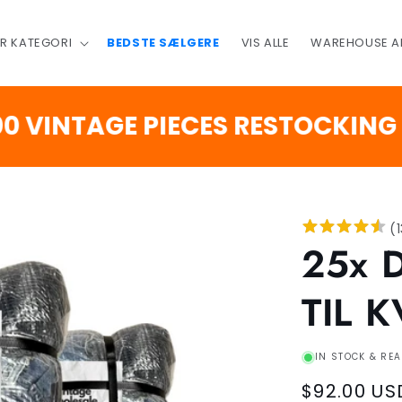
ER KATEGORI
BEDSTE SÆLGERE
VIS ALLE
WAREHOUSE A
NTAGE PIECES RESTOCKING SOO
(
25x 
TIL 
IN STOCK & REA
Regular
$92.00 US