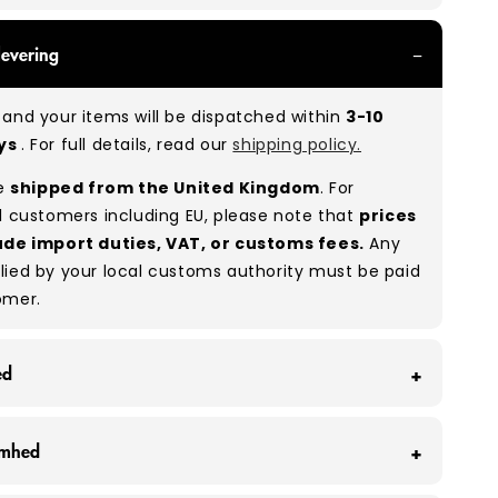
With all of our Grade A/B products, you can
levering
 of items in great and good condition. Some will
ee, while others will show signs of wear. There is
and your items will be dispatched within
3-10
o between Grade A and Grade B items included in
ays
. For full details, read our
shipping policy.
e to the nature of used/vintage clothing.
re
shipped from the United Kingdom
. For
:
A 80% B 20%
(approx.)
l customers including EU, please note that
prices
ude import duties, VAT, or customs fees.
Any
lied by your local customs authority must be paid
omer.
ed
 Wholesale Supply redder vi hver måned omkring
omhed
 fra at ende på lossepladsen - det svarer til
000 stykker tøj.