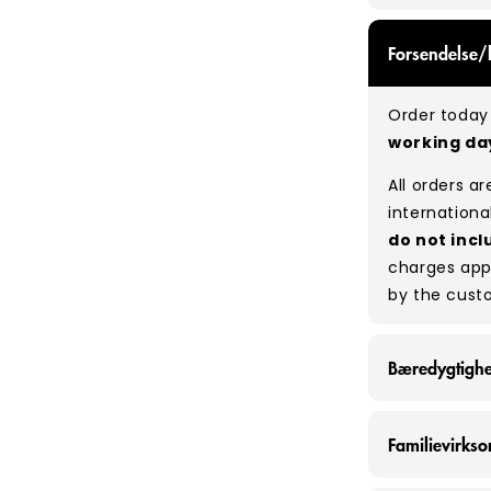
GRADE A/B - 
Forsendelse/
expect a mix
be defect-fr
Order today 
no set rati
working d
our bales du
All orders a
Typical mix
internationa
do not incl
charges app
by the cust
Bæredygtigh
Hos Vintage
Familievirks
160 tons tøj
omkring 320.