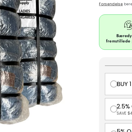
price
Forsendelse
bere
Bæredy
fremstillede
BUY 1
2.5%
SAVE $
5% O