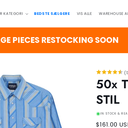
ER KATEGORI
BEDSTE SÆLGERE
VIS ALLE
WAREHOUSE A
2
:
IECES RESTOCKING SOON
DAGE
(
50x 
STIL
IN STOCK & REA
Regular
$161.00 U