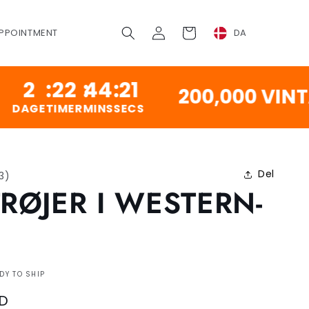
Log
Vogn
PPOINTMENT
DA
ind
22
:
44
:
20
200,000 VINTAGE 
TIMER
MINS
SECS
Del
13
)
TRØJER I WESTERN-
DY TO SHIP
SD