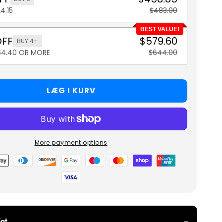
4.15
$483.00
BEST VALUE!
OFF
$579.60
BUY 4+
64.40 OR MORE
$644.00
LÆG I KURV
More payment options
metoder
gt