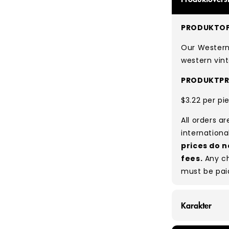
PRODUKTOP
Our Western 
western vinta
PRODUKTPR
$3.22 per pi
All orders a
internationa
prices do n
fees.
Any ch
must be pai
Karakter