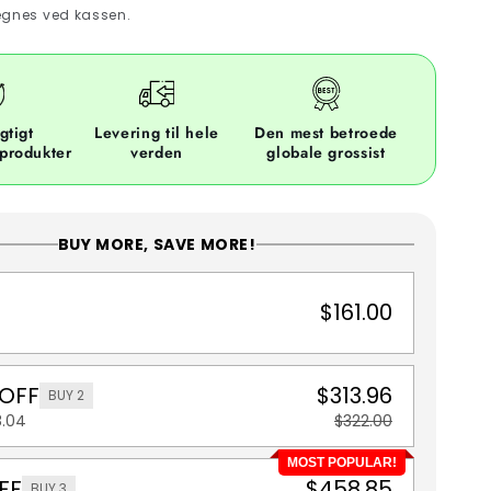
gnes ved kassen.
gtigt
Levering til hele
Den mest betroede
 produkter
verden
globale grossist
BUY MORE, SAVE MORE!
$161.00
 OFF
$313.96
BUY 2
8.04
$322.00
MOST POPULAR!
FF
$458.85
BUY 3