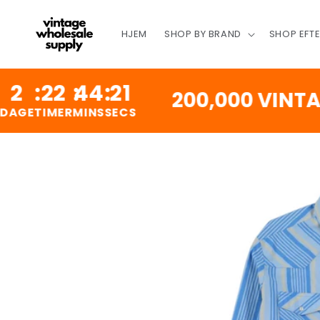
SPRING
TIL
INDHOLD
HJEM
SHOP BY BRAND
SHOP EFT
2
:
44
:
20
200,000 VINTAGE P
MER
MINS
SECS
SPRING TIL
PRODUKTINFORMATION