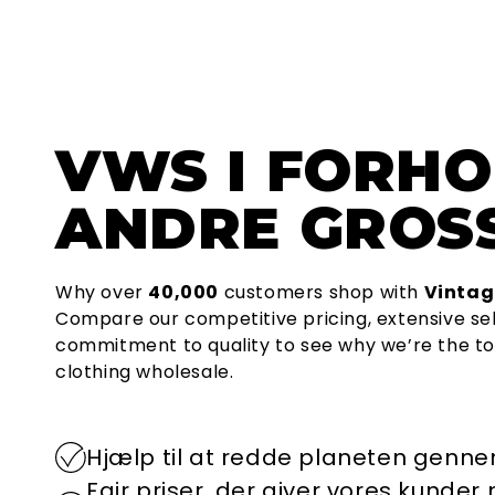
VWS
I FORHO
ANDRE GROSS
Why over
40,000
customers shop with
Vintag
Compare our competitive pricing, extensive se
commitment to quality to see why we’re the to
clothing wholesale.
Hjælp til at redde planeten genn
Fair priser, der giver vores kunder