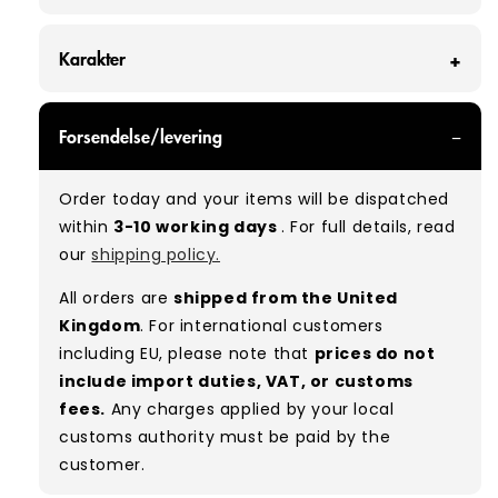
Karakter
GRADE A/B - With all of our Grade A/B products,
Forsendelse/levering
you can expect a mix of items in great and
good condition. Some will be defect-free, while
Order today and your items will be dispatched
others will show signs of wear. There is no set
within
3-10 working days
. For full details, read
ratio between Grade A and Grade B items
our
shipping policy.
included in our bales due to the nature of
used/vintage clothing.
All orders are
shipped from the United
Kingdom
. For international customers
Typical mix:
A 80% B 20%
(approx.)
including EU, please note that
prices do not
include import duties, VAT, or customs
fees.
Any charges applied by your local
customs authority must be paid by the
customer.