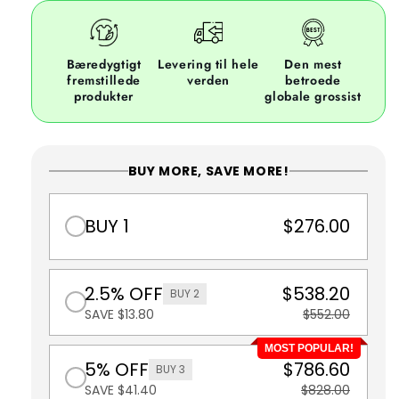
Bæredygtigt
Levering til hele
Den mest
fremstillede
verden
betroede
produkter
globale grossist
BUY MORE, SAVE MORE!
BUY 1
$276.00
2.5% OFF
$538.20
BUY 2
SAVE $13.80
$552.00
MOST POPULAR!
5% OFF
$786.60
BUY 3
SAVE $41.40
$828.00