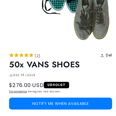
Del
(
2
)
50x VANS SHOES
IKKE PÅ LAGER
Regular
$276.00 USD
UDSOLGT
price
Forsendelse
beregnes ved kassen.
NOTIFY ME WHEN AVAILABLE