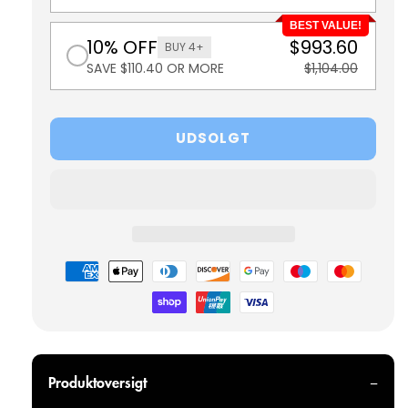
BEST VALUE!
10% OFF
$993.60
BUY 4+
SAVE $110.40 OR MORE
$1,104.00
UDSOLGT
Betalingsmetoder
Produktoversigt