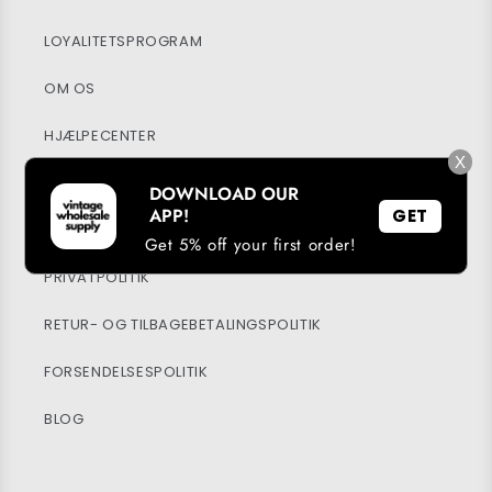
LOYALITETSPROGRAM
OM OS
HJÆLPECENTER
X
MIN KONTO
DOWNLOAD OUR
APP!
GET
BÆREDYGTIGHED
Get 5% off your first order!
PRIVATPOLITIK
RETUR- OG TILBAGEBETALINGSPOLITIK
FORSENDELSESPOLITIK
BLOG