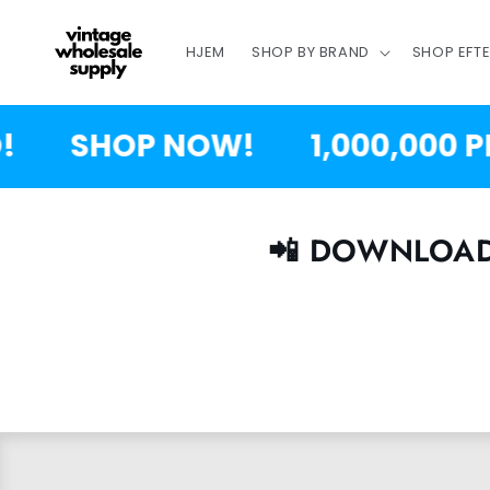
SPRING
TIL
INDHOLD
HJEM
SHOP BY BRAND
SHOP EFT
SHOP NOW!
1,000,000 P
📲 DOWNLOAD