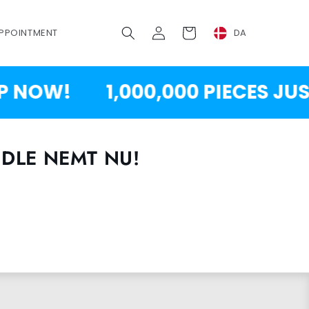
Log
Vogn
PPOINTMENT
DA
ind
 NOW!
1,000,000 PIECES JU
DLE NEMT NU!