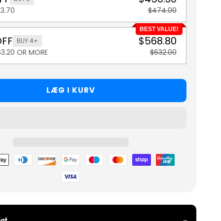
23.70
$474.00
BEST VALUE!
OFF
$568.80
BUY 4+
63.20 OR MORE
$632.00
LÆG I KURV
metoder
gt