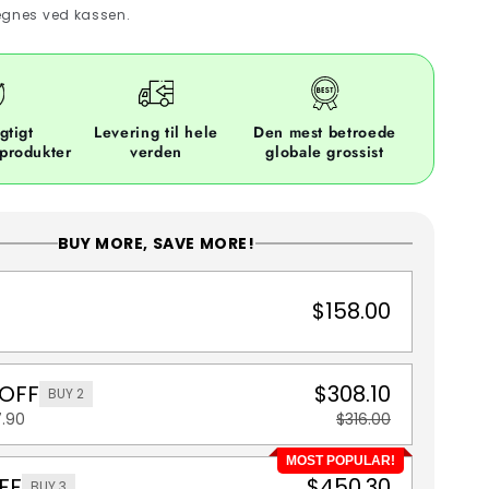
gnes ved kassen.
gtigt
Levering til hele
Den mest betroede
 produkter
verden
globale grossist
BUY MORE, SAVE MORE!
$158.00
 OFF
$308.10
BUY 2
7.90
$316.00
MOST POPULAR!
FF
$450.30
BUY 3