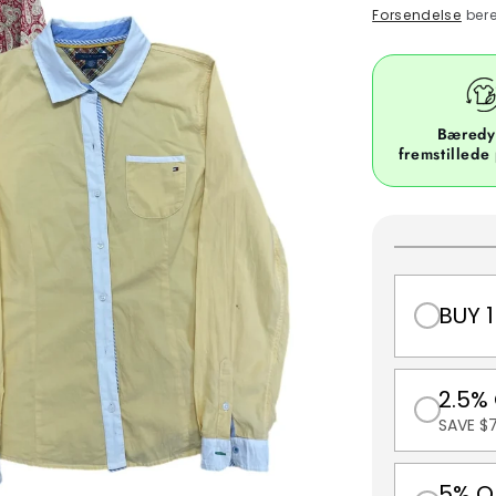
price
Forsendelse
bere
Bæredy
fremstillede
BUY 1
2.5%
SAVE $
5% O