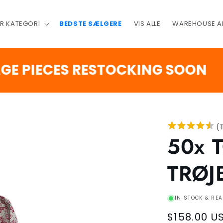
ER KATEGORI
BEDSTE SÆLGERE
VIS ALLE
WAREHOUSE A
2
:
IECES RESTOCKING SOON
DAGE
T
(
1
50x 
TRØJ
IN STOCK & REA
Regular
$158.00 U