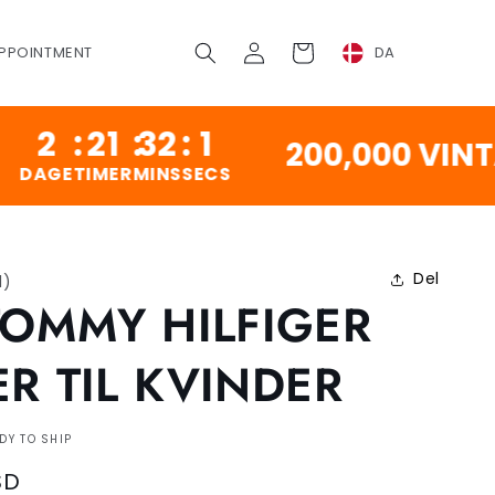
Log
Vogn
PPOINTMENT
DA
ind
21
:
32
:
0
200,000 VINTAGE 
IMER
MINS
SECS
Del
1
)
TOMMY HILFIGER
ER TIL KVINDER
DY TO SHIP
SD