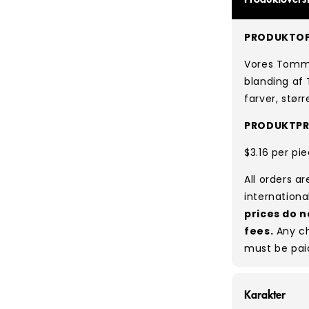
PRODUKTOP
Vores Tommy 
blanding af T
farver, størr
PRODUKTPR
$3.16 per pi
All orders a
internationa
prices do n
fees.
Any ch
must be pai
Karakter