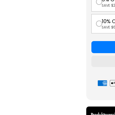
SAVE $
10% 
SAVE $
Betalings
Produktoversi