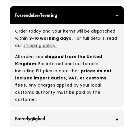
GRADE A - With all of our Grade A products, you
Forsendelse/levering
can expect items that are in great condition
with minimal signs of wear. While they are
Order today and your items will be dispatched
used, they remain free of significant defects
within
3-10 working days
. For full details, read
and are in excellent shape overall.
our
shipping policy.
Typical mix:
A 100%
(approx.)
All orders are
shipped from the United
Please note:
As these are vintage/used
Kingdom
. For international customers
garments, a small percentage (5–10%) may
including EU, please note that
prices do not
have minor flaws such as small tears, holes, or
include import duties, VAT, or customs
stains. While we carefully inspect all items, a
fees.
Any charges applied by your local
degree of human error is possible. Condition
customs authority must be paid by the
can vary slightly between pieces, and some
customer.
items may need laundering before resale to
maximise presentation and value.
Bæredygtighed