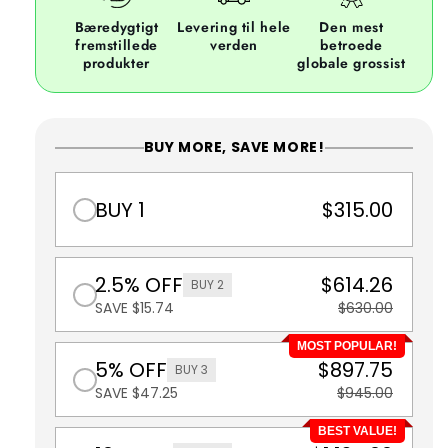
Bæredygtigt
Levering til hele
Den mest
fremstillede
verden
betroede
produkter
globale grossist
BUY MORE, SAVE MORE!
BUY 1
$315.00
2.5% OFF
$614.26
BUY 2
SAVE $15.74
$630.00
MOST POPULAR!
5% OFF
$897.75
BUY 3
SAVE $47.25
$945.00
BEST VALUE!