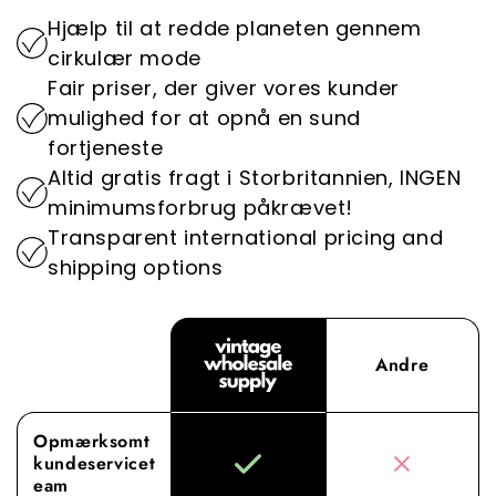
og genbruge det.
tilbyder, lever op til de højeste standarder,
shoppingoplevelse er problemfri og behagelig.
Hjælp til at redde planeten gennem
hvilket gør os til den foretrukne destination for
Ved at prioritere bæredygtighed spiller vi en
cirkulær mode
vintage-engrostøj.
vigtig rolle i at reducere modeindustriens
Fair priser, der giver vores kunder
miljøpåvirkning.
Oplev forskellen med Vintage Wholesale
mulighed for at opnå en sund
Supply, hvor vores dedikation til overlegne
fortjeneste
indkøb og service løfter din engrosoplevelse til
Altid gratis fragt i Storbritannien, INGEN
nye højder.
minimumsforbrug påkrævet!
Transparent international pricing and
shipping options
Andre
Opmærksomt
kundeservicet
eam