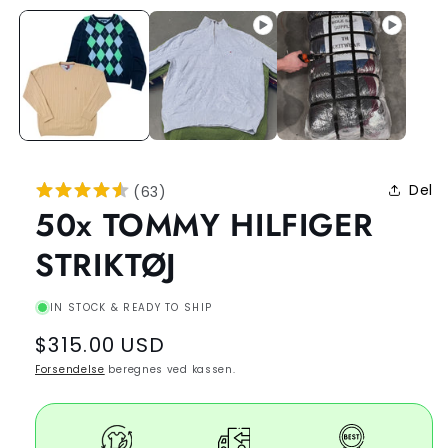
Del
(
63
)
50x TOMMY HILFIGER
STRIKTØJ
IN STOCK & READY TO SHIP
Regular
$315.00 USD
price
Forsendelse
beregnes ved kassen.