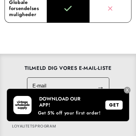
Globale
forsendelses
muligheder
TILMELD DIG VORES E-MAIL-LISTE
E-mail
→
X
DOWNLOAD OUR
APP!
GET
Get 5% off your first order!
DOWNLOAD VORES APP
LOYALITETSPROGRAM