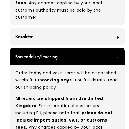
fees.
Any charges applied by your local
customs authority must be paid by the
customer.
Karakter
GRADE B - With all of our Grade B products, you
Forsendelse/levering
can expect items that are in good condition
with some marks, small holes, or tears. Most
Order today and your items will be dispatched
marks can be removed with a wash. Available
within
3-10 working days
. For full details, read
at a discount compared to Grade A.
our
shipping policy.
Typical mix:
B 100%
(approx.)
All orders are
shipped from the United
Kingdom
. For international customers
including EU, please note that
prices do not
include import duties, VAT, or customs
fees.
Any charges applied by your local