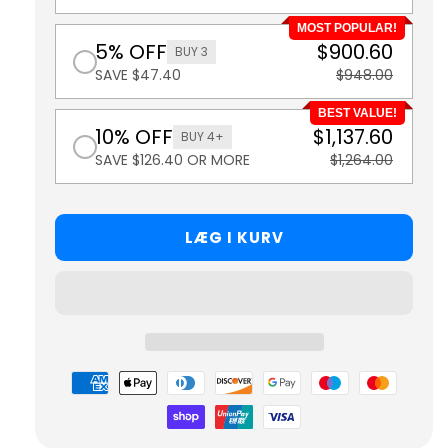
MOST POPULAR!
5% OFF
$900.60
BUY 3
SAVE $47.40
$948.00
BEST VALUE!
10% OFF
$1,137.60
BUY 4+
SAVE $126.40 OR MORE
$1,264.00
LÆG I KURV
Betalingsmetoder