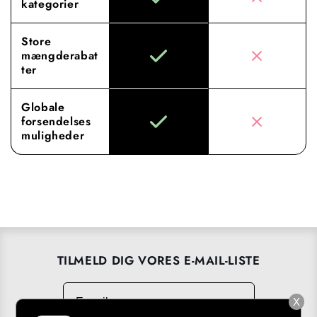
kategorier
Store
mængderabat
ter
Globale
forsendelses
muligheder
TILMELD DIG VORES E-MAIL-LISTE
E-mail
→
X