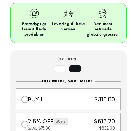
Bæredygtigt
Levering til hele
Den mest
fremstillede
verden
betroede
produkter
globale grossist
Karakter
AVariant
udsolgt
eller
BUY MORE, SAVE MORE!
utilgængelig
BUY 1
$316.00
2.5% OFF
$616.20
BUY 2
SAVE $15.80
$632.00