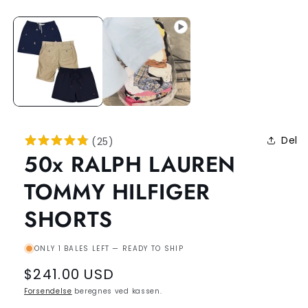
Del
(
25
)
50x RALPH LAUREN
TOMMY HILFIGER
SHORTS
ONLY 1 BALES LEFT — READY TO SHIP
Regular
$241.00 USD
price
Forsendelse
beregnes ved kassen.