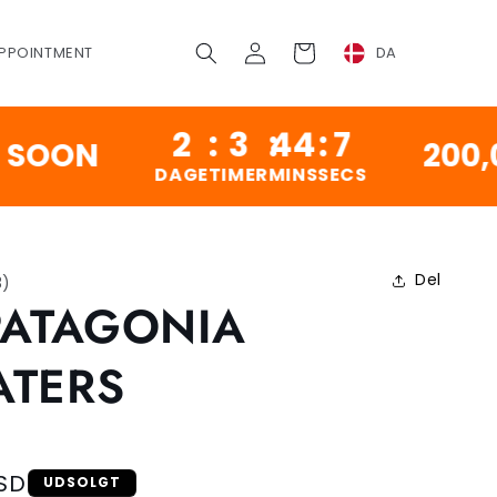
Log
Vogn
PPOINTMENT
DA
ind
2
:
3
:
44
:
6
N
200,000 
DAGE
TIMER
MINS
SECS
Del
3
)
PATAGONIA
ATERS
SD
UDSOLGT