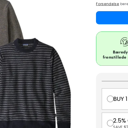
price
Forsendelse
bere
Bæredy
fremstillede
BUY 1
2.5%
SAVE $2