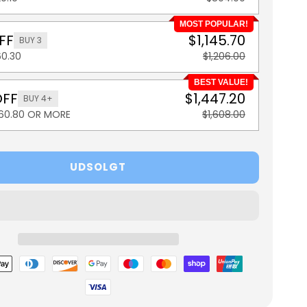
MOST POPULAR!
FF
$1,145.70
BUY 3
60.30
$1,206.00
BEST VALUE!
OFF
$1,447.20
BUY 4+
160.80 OR MORE
$1,608.00
UDSOLGT
metoder