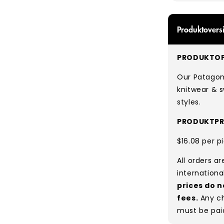
Produktoversi
PRODUKTOP
Our Patagon
knitwear & s
styles.
PRODUKTPR
$16.08 per p
All orders a
internationa
prices do n
fees.
Any ch
must be pai