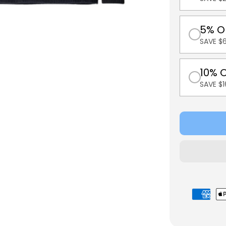
5% O
SAVE $
10% 
SAVE $
Betalings