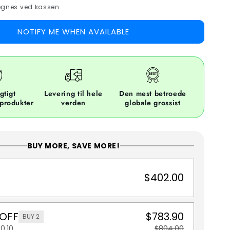
gnes ved kassen.
NOTIFY ME WHEN AVAILABLE
gtigt
Levering til hele
Den mest betroede
 produkter
verden
globale grossist
BUY MORE, SAVE MORE!
$402.00
 OFF
$783.90
BUY 2
0.10
$804.00