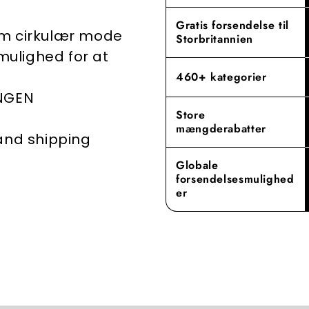
engrosopleve
Gratis forsendelse til
em cirkulær mode
Storbritannien
 mulighed for at
460+ kategorier
INGEN
Store
mængderabatter
 and shipping
Globale
forsendelsesmulighed
er