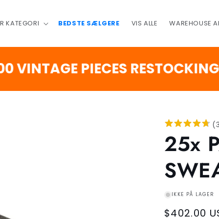
ER KATEGORI
BEDSTE SÆLGERE
VIS ALLE
WAREHOUSE A
NTAGE PIECES RESTOCKING SOO
(
25x 
SWE
IKKE PÅ LAGER
Regular
$402.00 U