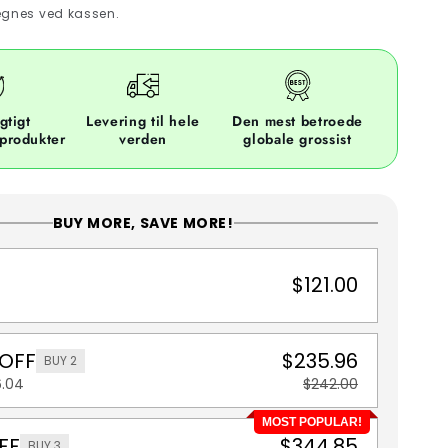
gnes ved kassen.
gtigt
Levering til hele
Den mest betroede
 produkter
verden
globale grossist
BUY MORE, SAVE MORE!
$121.00
 OFF
$235.96
BUY 2
6.04
$242.00
MOST POPULAR!
FF
$344.85
BUY 3