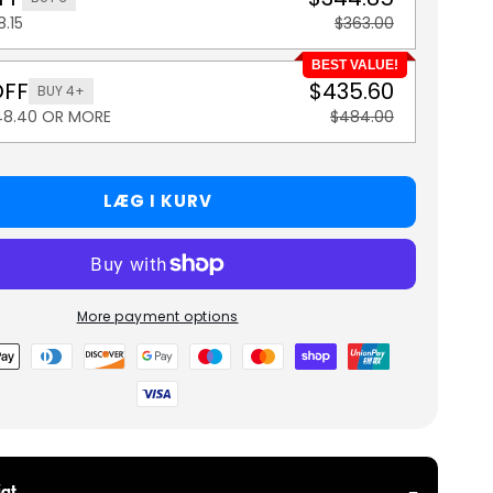
8.15
$363.00
BEST VALUE!
OFF
$435.60
BUY 4+
48.40 OR MORE
$484.00
LÆG I KURV
More payment options
metoder
gt