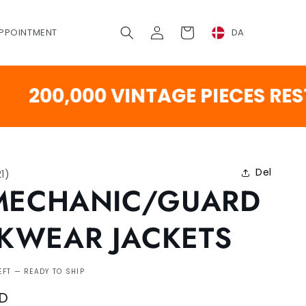
Log
Vogn
PPOINTMENT
DA
ind
0,000 VINTAGE PIECES RESTOC
Del
21
)
MECHANIC/GUARD
KWEAR JACKETS
EFT — READY TO SHIP
SD