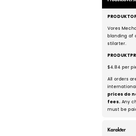
PRODUKTOP
Vores Mecha
blanding af a
stilarter.
PRODUKTPR
$4.84 per pi
All orders a
internationa
prices do n
fees.
Any ch
must be pai
Karakter