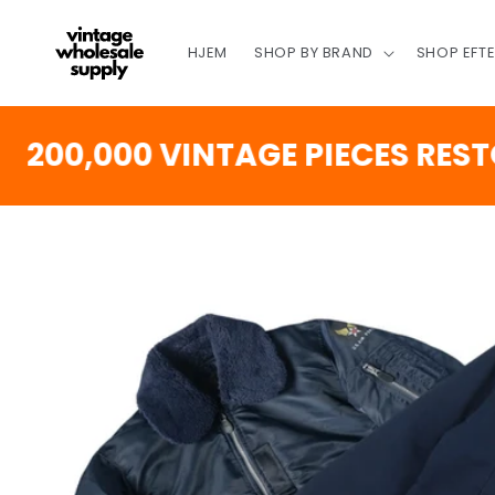
SPRING
TIL
INDHOLD
HJEM
SHOP BY BRAND
SHOP EFT
,000 VINTAGE PIECES RESTOCK
SPRING TIL
PRODUKTINFORMATION