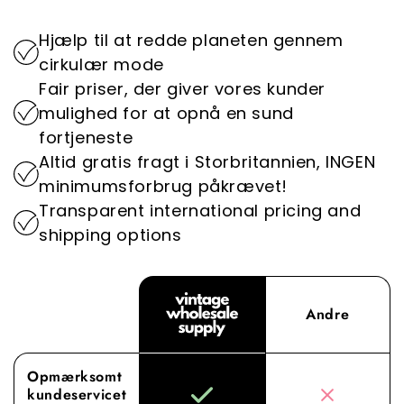
de fineste vintagestykker til at sikre, at din
og genbruge det.
tilbyder, lever op til de højeste standarder,
shoppingoplevelse er problemfri og behagelig.
Hjælp til at redde planeten gennem
hvilket gør os til den foretrukne destination for
Ved at prioritere bæredygtighed spiller vi en
cirkulær mode
vintage-engrostøj.
vigtig rolle i at reducere modeindustriens
Fair priser, der giver vores kunder
miljøpåvirkning.
Oplev forskellen med Vintage Wholesale
mulighed for at opnå en sund
Supply, hvor vores dedikation til overlegne
fortjeneste
indkøb og service løfter din engrosoplevelse til
Altid gratis fragt i Storbritannien, INGEN
nye højder.
minimumsforbrug påkrævet!
Transparent international pricing and
shipping options
Andre
Opmærksomt
kundeservicet