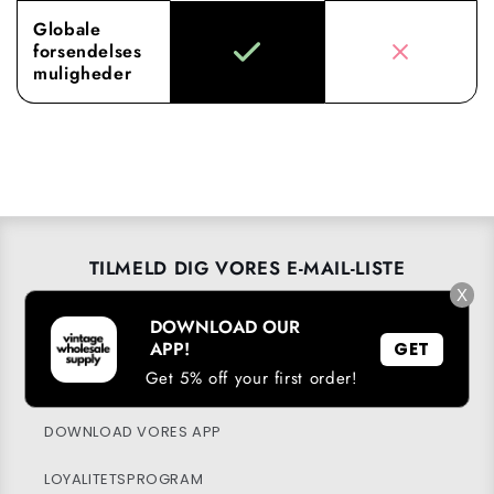
Globale
forsendelses
muligheder
TILMELD DIG VORES E-MAIL-LISTE
X
E-mail
→
DOWNLOAD OUR
APP!
GET
Get 5% off your first order!
DOWNLOAD VORES APP
LOYALITETSPROGRAM