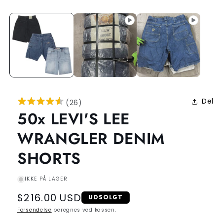
Del
(
26
)
50x LEVI'S LEE
WRANGLER DENIM
SHORTS
IKKE PÅ LAGER
Regular
$216.00 USD
UDSOLGT
price
Forsendelse
beregnes ved kassen.