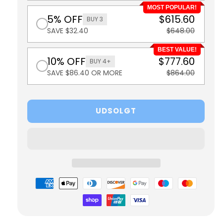
MOST POPULAR!
5% OFF
$615.60
BUY 3
SAVE $32.40
$648.00
BEST VALUE!
10% OFF
$777.60
BUY 4+
SAVE $86.40 OR MORE
$864.00
UDSOLGT
Betalingsmetoder