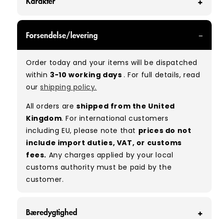
Karakter
GRADE A/B - With all of our Grade A/B products,
Forsendelse/levering
you can expect a mix of items in great and
good condition. Some will be defect-free, while
Order today and your items will be dispatched
others will show signs of wear. There is no set
within
3-10 working days
. For full details, read
ratio between Grade A and Grade B items
our
shipping policy.
included in our bales due to the nature of
used/vintage clothing.
All orders are
shipped from the United
Kingdom
. For international customers
Typical mix:
A 80% B 20%
(approx.)
including EU, please note that
prices do not
include import duties, VAT, or customs
fees.
Any charges applied by your local
customs authority must be paid by the
customer.
Bæredygtighed