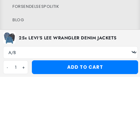
FORSENDELSESPOLITIK
BLOG
25x LEVI'S LEE WRANGLER DENIM JACKETS
Facebook
Instagram
TikTok
Grade
ADD TO CART
-
1
+
Betalingsmetoder
© 2026
Vintage Wholesale Supply
Ltd. Registered in England and
Wales. Company Number 14388171. All rights reserved.
Politik for refusion
Privatlivspolitik
Vilkår for brug
Politik for forsendelse
Contact information
Grading policy
Cookie policy