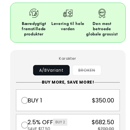
Bæredygtigt
Levering til hele
Den mest
fremstillede
verden
betroede
produkter
globale grossist
Karakter
Variant
A/BVariant
BROKEN
sold
out
BUY MORE, SAVE MORE!
or
unavailable
BUY 1
$350.00
2.5% OFF
$682.50
BUY 2
SAVE $17.50
$700.00