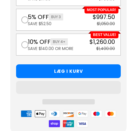
MOST POPULAR!
5% OFF
$997.50
BUY 3
SAVE $52.50
$1,050.00
BEST VALUE!
10% OFF
$1,260.00
BUY 4+
SAVE $140.00 OR MORE
$1,400.00
LÆG I KURV
Betalingsmetoder