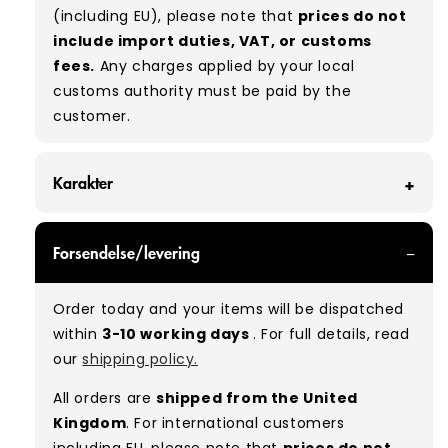
(including EU), please note that
prices do not
include import duties, VAT, or customs
fees.
Any charges applied by your local
customs authority must be paid by the
customer.
Karakter
GRADE A/B - With all of our Grade A/B products,
Forsendelse/levering
you can expect a mix of items in great and
good condition. Some will be defect-free, while
Order today and your items will be dispatched
others will show signs of wear. There is no set
within
3-10 working days
. For full details, read
ratio between Grade A and Grade B items
our
shipping policy.
included in our bales due to the nature of
used/vintage clothing.
All orders are
shipped from the United
Kingdom
. For international customers
Typical mix:
A 70% B 30%
(approx.)