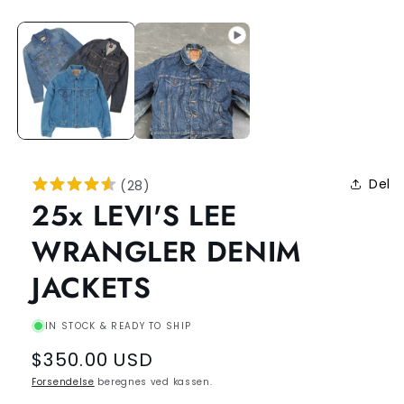
Del
(
28
)
25x LEVI'S LEE
WRANGLER DENIM
JACKETS
IN STOCK & READY TO SHIP
Regular
$350.00 USD
price
Forsendelse
beregnes ved kassen.