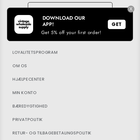
E-mail
→
X
DOWNLOAD OUR
APP!
GET
Get 5% off your first order!
DOWNLOAD VORES APP
LOYALITETSPROGRAM
OM OS
HJÆLPECENTER
MIN KONTO
BÆREDYGTIGHED
PRIVATPOLITIK
RETUR- OG TILBAGEBETALINGSPOLITIK