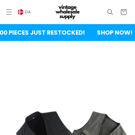
SPRING
TIL
Vogn
INDHOLD
DA
0 PIECES JUST RESTOCKED!
SHOP NOW!
NG TIL
DUKTINFORMATION