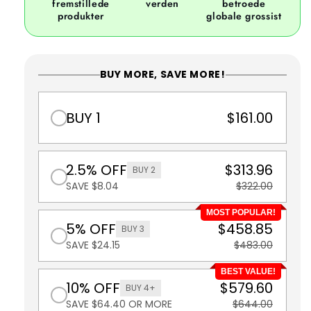
fremstillede
verden
betroede
produkter
globale grossist
BUY MORE, SAVE MORE!
BUY 1
$161.00
2.5% OFF
$313.96
BUY 2
SAVE $8.04
$322.00
MOST POPULAR!
5% OFF
$458.85
BUY 3
SAVE $24.15
$483.00
BEST VALUE!
10% OFF
$579.60
BUY 4+
SAVE $64.40 OR MORE
$644.00