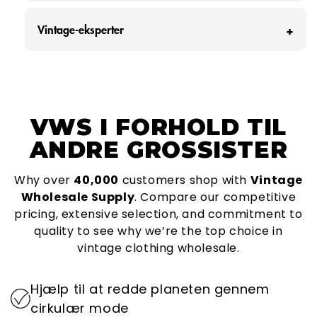
lossepladsen - det svarer til omkring 320.000
Hos Vintage Wholesale Supply er vi mere end
stykker tøj.
Vintage-eksperter
bare en virksomhed; vi er en familie, der er
Vi mener, at vores branche har en unik
dedikeret til at give dig de bedste
mulighed for at fremme bæredygtighed ved at
Hos Vintage Wholesale Supply er vi stolte af
vintageprodukter og den bedste kundeservice.
genbruge og genanvende eksisterende tøj,
vores eksklusive relationer til de mest
Som et familieejet og -drevet foretagende
reducere mængden af tekstilaffald og mindske
anerkendte fabrikker og vintageleverandører i
lægger vi vores hjerter i alle aspekter af det, vi
VWS
I FORHOLD TIL
miljøpåvirkningen fra produktionen af nyt tøj.
hele verden. Som brancheeksperter skiller vi os
gør, fra at sortere kvalitet til at sikre, at din
ud som en førende grossist, der tilbyder
ANDRE GROSSISTER
oplevelse med os er enestående.
Over 1,2 millioner tons tøj ender på
uovertruffen adgang til det fineste vintagetøj,
lossepladsen hvert år, fordi det bliver kasseret i
Som en familieejet og -drevet virksomhed
der findes.
Why over
40,000
customers shop with
Vintage
stedet for at blive genbrugt eller genanvendt.
gennemsyrer vi alle aspekter af vores
Wholesale Supply
. Compare our competitive
En måde, hvorpå vi kan fremme
Med vores omfattende netværk og dybt
aktiviteter med omhu og opmærksomhed på
pricing, extensive selection, and commitment to
bæredygtighed, er ved at anvende cirkulær
forankrede relationer leverer vi et niveau af
detaljer. Vi prioriterer at opbygge varige
quality to see why we’re the top choice in
mode. Det indebærer at forlænge tøjets
kvalitet og autenticitet, der overgår resten.
relationer med vores kunder, lige fra at finde
vintage clothing wholesale.
levetid ved at reparere, videresælge, upcycle
Vores engagement sikrer, at alle de varer, vi
de fineste vintagestykker til at sikre, at din
og genbruge det.
tilbyder, lever op til de højeste standarder,
shoppingoplevelse er problemfri og behagelig.
Hjælp til at redde planeten gennem
hvilket gør os til den foretrukne destination for
Ved at prioritere bæredygtighed spiller vi en
cirkulær mode
vintage-engrostøj.