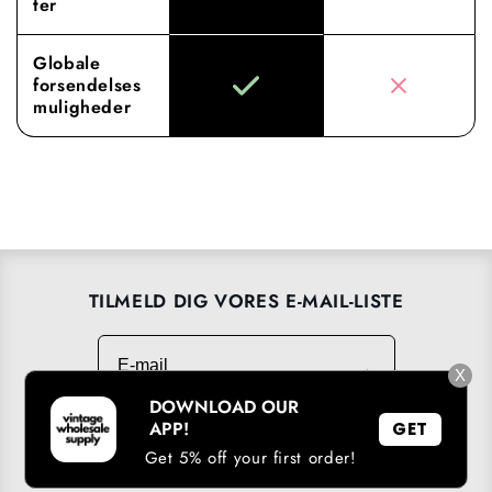
ter
Globale
forsendelses
muligheder
TILMELD DIG VORES E-MAIL-LISTE
E-mail
→
X
DOWNLOAD OUR
APP!
GET
Get 5% off your first order!
DOWNLOAD VORES APP