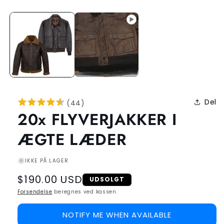
Del
(
44
)
20x FLYVERJAKKER I
ÆGTE LÆDER
IKKE PÅ LAGER
Regular
$190.00 USD
UDSOLGT
price
Forsendelse
beregnes ved kassen.
NOTIFY ME WHEN AVAILABLE