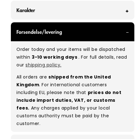
Karakter
GRADE A/B - With all of our Grade A/B products,
Forsendelse/levering
you can expect a mix of items in great and
good condition. Some will be defect-free, while
Order today and your items will be dispatched
others will show signs of wear. There is no set
within
3-10 working days
. For full details, read
ratio between Grade A and Grade B items
our
shipping policy.
included in our bales due to the nature of
used/vintage clothing.
All orders are
shipped from the United
Kingdom
. For international customers
Typical mix:
A 80% B 20%
(approx.)
including EU, please note that
prices do not
include import duties, VAT, or customs
fees.
Any charges applied by your local
customs authority must be paid by the
customer.