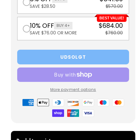
SAVE $28.50
$570.00
BEST VALUE!
10% OFF
$684.00
BUY 4+
SAVE $76.00 OR MORE
$760.00
UDSOLGT
More payment options
Betalingsmetoder