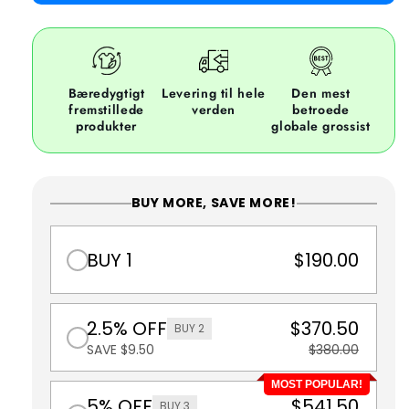
Bæredygtigt
Levering til hele
Den mest
fremstillede
verden
betroede
produkter
globale grossist
BUY MORE, SAVE MORE!
BUY 1
$190.00
2.5% OFF
$370.50
BUY 2
SAVE $9.50
$380.00
MOST POPULAR!
5% OFF
$541.50
BUY 3