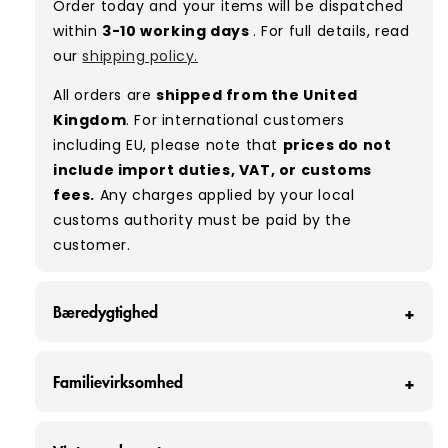
Order today and your items will be dispatched
used, they remain free of significant defects
within
3-10 working days
. For full details, read
and are in excellent shape overall.
our
shipping policy.
Typical mix:
A 100%
(approx.)
All orders are
shipped from the United
Please note:
As these are vintage/used
Kingdom
. For international customers
garments, a small percentage (5–10%) may
including EU, please note that
prices do not
have minor flaws such as small tears, holes, or
include import duties, VAT, or customs
stains. While we carefully inspect all items, a
fees.
Any charges applied by your local
degree of human error is possible. Condition
customs authority must be paid by the
can vary slightly between pieces, and some
customer.
items may need laundering before resale to
maximise presentation and value.
Bæredygtighed
Hos Vintage Wholesale Supply redder vi hver
Familievirksomhed
måned omkring 160 tons tøj fra at ende på
lossepladsen - det svarer til omkring 320.000
Hos Vintage Wholesale Supply er vi mere end
stykker tøj.