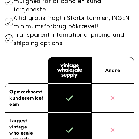
mulighed for at opnå en sund
Supply, hvor vores dedikation til overlegne
fortjeneste
indkøb og service løfter din engrosoplevelse til
Altid gratis fragt i Storbritannien, INGEN
nye højder.
minimumsforbrug påkrævet!
Transparent international pricing and
shipping options
Andre
Opmærksomt
kundeservicet
eam
Largest
vintage
wholesale