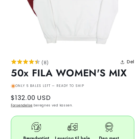
Del
(
8
)
50x FILA WOMEN'S MIX
ONLY 5 BALES LEFT — READY TO SHIP
Regular
$132.00 USD
price
Forsendelse
beregnes ved kassen.
Bæredygtigt
Levering til hele
Den mest