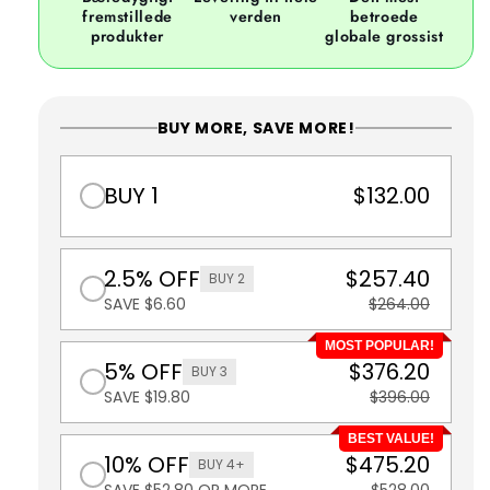
fremstillede
verden
betroede
produkter
globale grossist
BUY MORE, SAVE MORE!
BUY 1
$132.00
2.5% OFF
$257.40
BUY 2
SAVE $6.60
$264.00
MOST POPULAR!
5% OFF
$376.20
BUY 3
SAVE $19.80
$396.00
BEST VALUE!
10% OFF
$475.20
BUY 4+
SAVE $52.80 OR MORE
$528.00