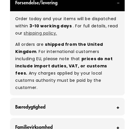
Forsendelse/levering
can expect items that are in great condition
with minimal signs of wear. While they are
Order today and your items will be dispatched
used, they remain free of significant defects
within
3-10 working days
. For full details, read
and are in excellent shape overall.
our
shipping policy.
Typical mix:
A 100%
(approx.)
All orders are
shipped from the United
Please note:
As these are vintage/used
Kingdom
. For international customers
garments, a small percentage (5–10%) may
including EU, please note that
prices do not
have minor flaws such as small tears, holes, or
include import duties, VAT, or customs
stains. While we carefully inspect all items, a
fees.
Any charges applied by your local
degree of human error is possible. Condition
customs authority must be paid by the
can vary slightly between pieces, and some
customer.
items may need laundering before resale to
maximise presentation and value.
Bæredygtighed
Hos Vintage Wholesale Supply redder vi hver
Familievirksomhed