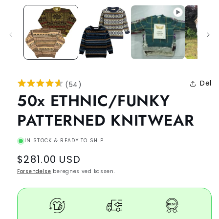
Del
(
54
)
50x ETHNIC/FUNKY
PATTERNED KNITWEAR
IN STOCK & READY TO SHIP
Regular
$281.00 USD
price
Forsendelse
beregnes ved kassen.