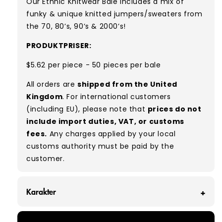
Our Ethnic Knitwear Bale includes a mix of
funky & unique knitted jumpers/sweaters from
the 70, 80’s, 90’s & 2000’s
!
PRODUKTPRISER:
$5.62 per piece - 50 pieces per bale
All orders are
shipped from the United
Kingdom
. For international customers
(including EU), please note that
prices do not
include import duties, VAT, or customs
fees.
Any charges applied by your local
customs authority must be paid by the
customer.
Karakter
GRADE A - With all of our Grade A products, you