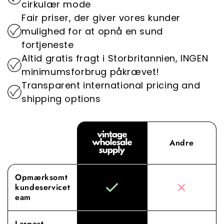
cirkulær mode
vintage-engrostøj.
vigtig rolle i at reducere modeindustriens
Fair priser, der giver vores kunder
miljøpåvirkning.
Oplev forskellen med Vintage Wholesale
mulighed for at opnå en sund
Supply, hvor vores dedikation til overlegne
fortjeneste
indkøb og service løfter din engrosoplevelse til
Altid gratis fragt i Storbritannien, INGEN
nye højder.
minimumsforbrug påkrævet!
Transparent international pricing and
shipping options
Andre
Opmærksomt
kundeservicet
eam
Largest