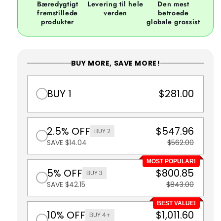
Bæredygtigt
Levering til hele
Den mest
fremstillede
verden
betroede
produkter
globale grossist
BUY MORE, SAVE MORE!
BUY 1
$281.00
2.5% OFF
$547.96
BUY 2
SAVE $14.04
$562.00
MOST POPULAR!
5% OFF
$800.85
BUY 3
SAVE $42.15
$843.00
BEST VALUE!
10% OFF
$1,011.60
BUY 4+