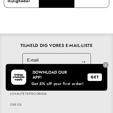
muligheder
TILMELD DIG VORES E-MAIL-LISTE
E-mail
→
X
DOWNLOAD OUR
APP!
GET
DOWNLOAD VORES APP
Get 5% off your first order!
LOYALITETSPROGRAM
OM OS