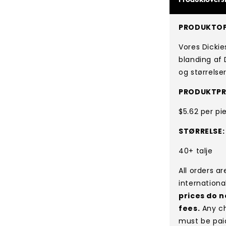
PRODUKTOP
Vores Dickie
blanding af D
og størrelser
PRODUKTPR
$5.62 per pi
STØRRELSE:
40+ talje
All orders a
internationa
prices do n
fees.
Any ch
must be pai