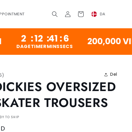
Log
Vogn
PPOINTMENT
DA
ind
2
:
12
:
41
:
5
200,000 VINTAG
GE
TIMER
MINS
SECS
Del
15
)
DICKIES OVERSIZED
SKATER TROUSERS
DY TO SHIP
SD