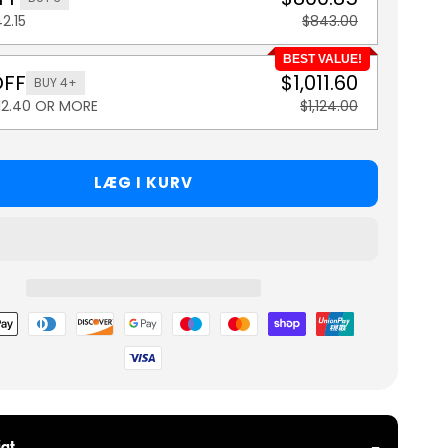
2.15
$843.00
BEST VALUE!
OFF
$1,011.60
BUY 4+
112.40 OR MORE
$1,124.00
LÆG I KURV
metoder
gt