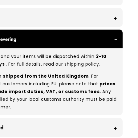
th all of our Grade A products, you can expect
levering
re in great condition with minimal signs of wear.
re used, they remain free of significant defects
and your items will be dispatched within
3-10
xcellent shape overall.
ays
. For full details, read our
shipping policy.
:
A 100%
(approx.)
re
shipped from the United Kingdom
. For
:
As these are vintage/used garments, a small
l customers including EU, please note that
prices
(5–10%) may have minor flaws such as small
ude import duties, VAT, or customs fees.
Any
 or stains. While we carefully inspect all items, a
lied by your local customs authority must be paid
man error is possible. Condition can vary slightly
omer.
ces, and some items may need laundering before
ximise presentation and value.
ed