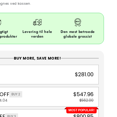
gnes ved kassen.
gtigt
Levering til hele
Den mest betroede
 produkter
verden
globale grossist
BUY MORE, SAVE MORE!
$281.00
 OFF
$547.96
BUY 2
4.04
$562.00
MOST POPULAR!
FF
$800.85
BUY 3