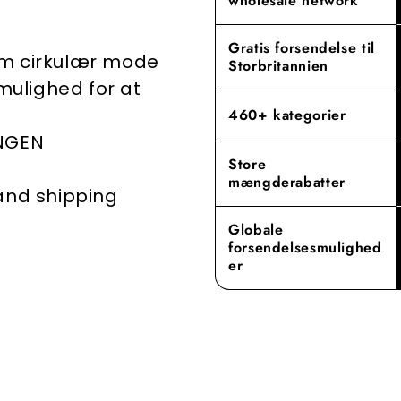
wholesale network
dedikation t
engrosopleve
Gratis forsendelse til
em cirkulær mode
Storbritannien
 mulighed for at
460+ kategorier
INGEN
Store
mængderabatter
 and shipping
Globale
forsendelsesmulighed
er