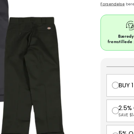
price
Forsendelse
bere
Bæredy
fremstillede
BUY 1
2.5%
SAVE $1
5% O