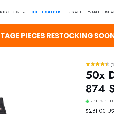
ER KATEGORI
BEDSTE SÆLGERE
VIS ALLE
WAREHOUSE A
 PIECES RESTOCKING SOON
DA
(
50x 
874 
IN STOCK & REA
Regular
$281.00 U