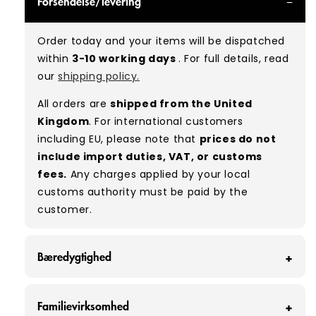
Forsendelse/levering
can expect items that are in great condition
with minimal signs of wear. While they are
Order today and your items will be dispatched
used, they remain free of significant defects
within
3-10 working days
. For full details, read
and are in excellent shape overall.
our
shipping policy.
Typical mix:
A 100%
(approx.)
All orders are
shipped from the United
Please note:
As these are vintage/used
Kingdom
. For international customers
garments, a small percentage (5–10%) may
including EU, please note that
prices do not
have minor flaws such as small tears, holes, or
include import duties, VAT, or customs
stains. While we carefully inspect all items, a
fees.
Any charges applied by your local
degree of human error is possible. Condition
customs authority must be paid by the
can vary slightly between pieces, and some
customer.
items may need laundering before resale to
maximise presentation and value.
Bæredygtighed
Hos Vintage Wholesale Supply redder vi hver
Familievirksomhed
måned omkring 160 tons tøj fra at ende på