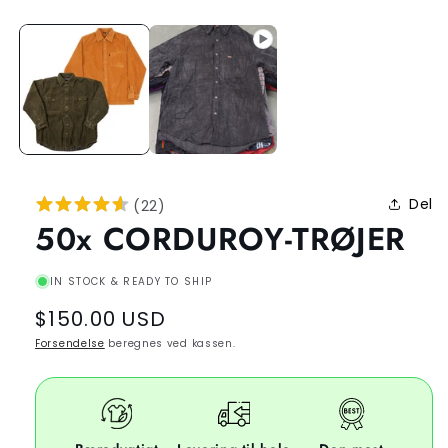
Del
(
22
)
50x CORDUROY-TRØJER
IN STOCK & READY TO SHIP
Regular
$150.00 USD
price
Forsendelse
beregnes ved kassen.