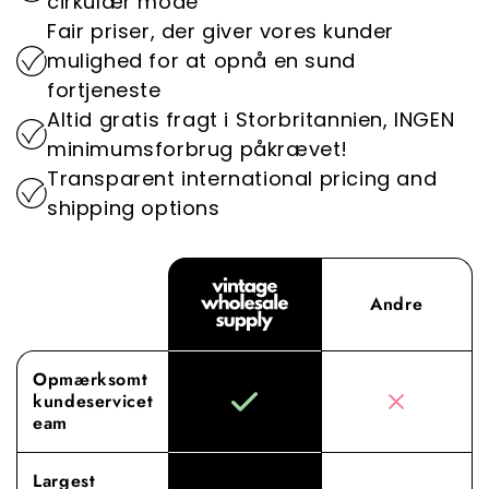
cirkulær mode
vintage-engrostøj.
vigtig rolle i at reducere modeindustriens
Fair priser, der giver vores kunder
miljøpåvirkning.
Oplev forskellen med Vintage Wholesale
mulighed for at opnå en sund
Supply, hvor vores dedikation til overlegne
fortjeneste
indkøb og service løfter din engrosoplevelse til
Altid gratis fragt i Storbritannien, INGEN
nye højder.
minimumsforbrug påkrævet!
Transparent international pricing and
shipping options
Andre
Opmærksomt
kundeservicet
eam
Largest