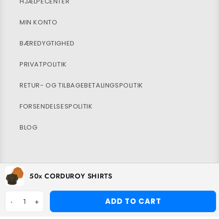
HJÆLPECENTER
MIN KONTO
BÆREDYGTIGHED
PRIVATPOLITIK
RETUR- OG TILBAGEBETALINGSPOLITIK
FORSENDELSESPOLITIK
BLOG
Facebook
Instagram
TikTok
50x CORDUROY SHIRTS
ADD TO CART
-
1
+
Betalingsmetoder