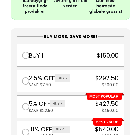
Bæredygtigt
Levering til hele
Den mest
fremstillede
verden
betroede
produkter
globale grossist
BUY MORE, SAVE MORE!
BUY 1
$150.00
2.5% OFF
$292.50
BUY 2
SAVE $7.50
$300.00
MOST POPULAR!
5% OFF
$427.50
BUY 3
SAVE $22.50
$450.00
BEST VALUE!
10% OFF
$540.00
BUY 4+