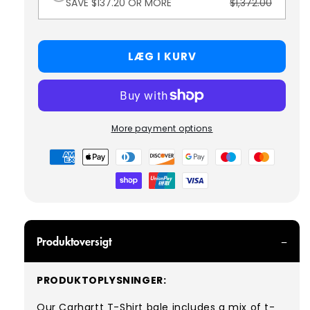
SAVE $137.20 OR MORE
$1,372.00
LÆG I KURV
More payment options
Betalingsmetoder
Produktoversigt
PRODUKTOPLYSNINGER:
Our Carhartt T-Shirt bale includes a mix of t-