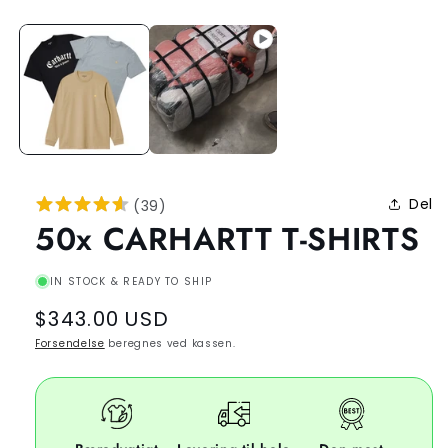
Del
(
39
)
50x CARHARTT T-SHIRTS
IN STOCK & READY TO SHIP
Regular
$343.00 USD
price
Forsendelse
beregnes ved kassen.