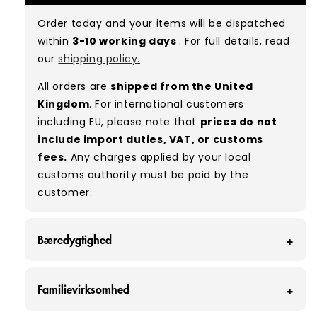
good condition. Some will be defect-free, while
Order today and your items will be dispatched
others will show signs of wear. There is no set
within
3-10 working days
. For full details, read
ratio between Grade A and Grade B items
our
shipping policy.
included in our bales due to the nature of
used/vintage clothing.
All orders are
shipped from the United
Kingdom
. For international customers
Typical mix:
A 60% B 40%
(approx.)
including EU, please note that
prices do not
include import duties, VAT, or customs
fees.
Any charges applied by your local
customs authority must be paid by the
customer.
Bæredygtighed
Hos Vintage Wholesale Supply redder vi hver
Familievirksomhed
måned omkring 160 tons tøj fra at ende på
lossepladsen - det svarer til omkring 320.000