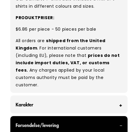
shirts in different colours and sizes.
PRODUKTPRISER:
$6.86 per piece - 50 pieces per bale
All orders are
shipped from the United
Kingdom
. For international customers
(including EU), please note that
prices do not
include import duties, VAT, or customs
fees.
Any charges applied by your local
customs authority must be paid by the
customer.
Karakter
GRADE A/B - With all of our Grade A/B products,
Forsendelse/levering
you can expect a mix of items in great and