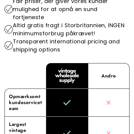
Fair priser, der giver vores kunder
miljøpåvirkning.
Oplev forskellen med Vintage Wholesale
mulighed for at opnå en sund
Supply, hvor vores dedikation til overlegne
fortjeneste
indkøb og service løfter din engrosoplevelse til
Altid gratis fragt i Storbritannien, INGEN
nye højder.
minimumsforbrug påkrævet!
Transparent international pricing and
shipping options
Andre
Opmærksomt
kundeservicet
eam
Largest
vintage