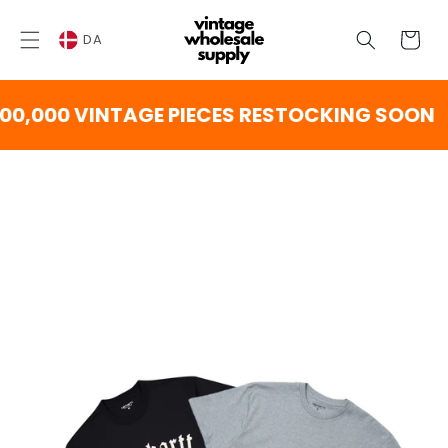
SPRING
TIL
Vogn
INDHOLD
DA
,000 VINTAGE PIECES RESTOCKING SOON
NG TIL
DUKTINFORMATION