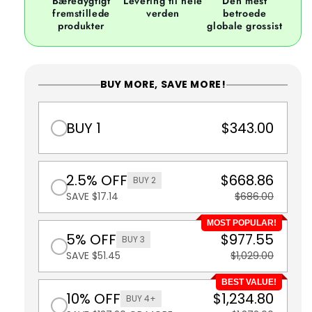
Bæredygtigt
Levering til hele
Den mest
fremstillede
verden
betroede
produkter
globale grossist
BUY MORE, SAVE MORE!
BUY 1
$343.00
2.5% OFF
$668.86
BUY 2
SAVE $17.14
$686.00
MOST POPULAR!
5% OFF
$977.55
BUY 3
SAVE $51.45
$1,029.00
BEST VALUE!
10% OFF
$1,234.80
BUY 4+