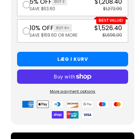
5% OFF
$1,208.40
BUY 3
SAVE $63.60
$1,272.00
BEST VALUE!
10% OFF
$1,526.40
BUY 4+
SAVE $169.60 OR MORE
$1,696.00
LÆG I KURV
More payment options
Betalingsmetoder