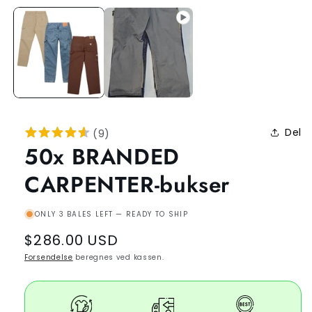
Del
(
9
)
50x BRANDED
CARPENTER-bukser
ONLY 3 BALES LEFT — READY TO SHIP
Regular
$286.00 USD
price
Forsendelse
beregnes ved kassen.