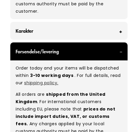
customs authority must be paid by the
customer.
Karakter
GRADE B - With all of our Grade B products, you
Forsendelse/levering
can expect items that are in good condition
with some marks, small holes, or tears. Most
Order today and your items will be dispatched
marks can be removed with a wash. Available
within
3-10 working days
. For full details, read
at a discount compared to Grade A.
our
shipping policy.
Typical mix:
B 80% A 20%
(approx.)
All orders are
shipped from the United
Kingdom
. For international customers
including EU, please note that
prices do not
include import duties, VAT, or customs
fees.
Any charges applied by your local
customs authority must be paid by the