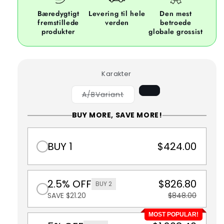
Bæredygtigt
Levering til hele
Den mest
fremstillede
verden
betroede
produkter
globale grossist
Karakter
udsolgt
A/BVariant
eller
utilgængelig
BUY MORE, SAVE MORE!
BUY 1
$424.00
2.5% OFF
$826.80
BUY 2
SAVE $21.20
$848.00
MOST POPULAR!