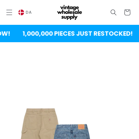
SPRING
TIL
Vogn
INDHOLD
DA
!
1,000,000 PIECES JUST RESTOCKED!
NG TIL
DUKTINFORMATION