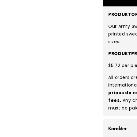
PRODUKTOP
Our Army Swe
printed swea
sizes.
PRODUKTPR
$5.72 per pi
All orders a
internationa
prices do n
fees.
Any ch
must be pai
Karakter