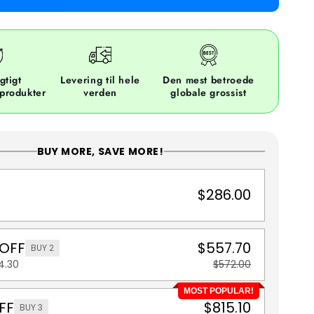
gtigt
Levering til hele
Den mest betroede
 produkter
verden
globale grossist
BUY MORE, SAVE MORE!
$286.00
 OFF
$557.70
BUY 2
4.30
$572.00
MOST POPULAR!
FF
$815.10
BUY 3