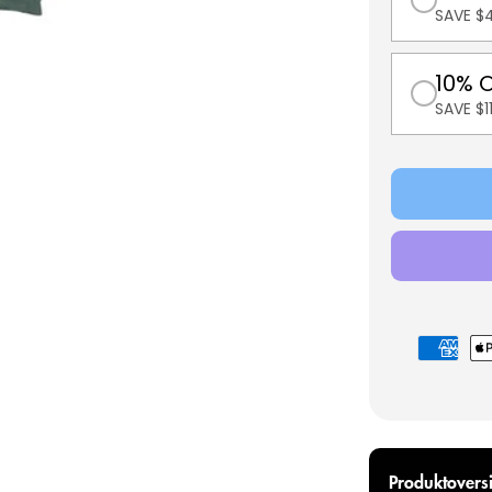
SAVE $
10% 
SAVE $
Betalings
Produktoversi