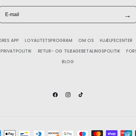
E-mail
→
RES APP
LOYALITETSPROGRAM
OM OS
HJÆLPECENTER
PRIVATPOLITIK
RETUR- OG TILBAGEBETALINGSPOLITIK
FOR
BLOG
Facebook
Instagram
TikTok
alingsmetoder