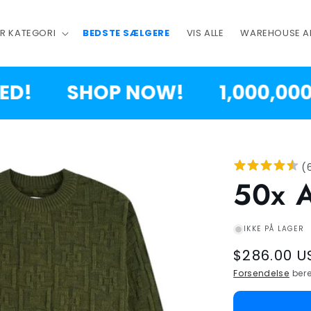
ER KATEGORI
BEDSTE SÆLGERE
VIS ALLE
WAREHOUSE A
SHOP NOW!
1,000,000 PI
(
50x 
IKKE PÅ LAGER
Regular
$286.00 U
price
Forsendelse
bere