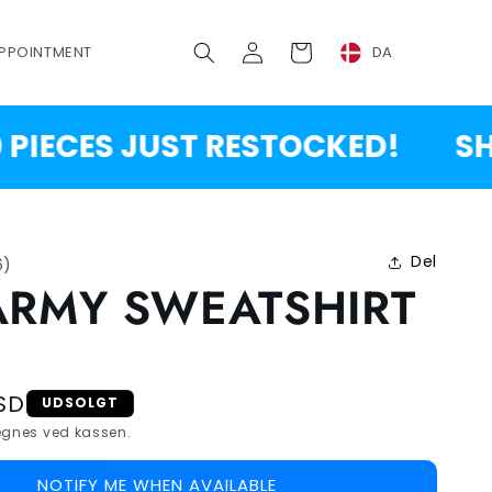
Log
Vogn
PPOINTMENT
DA
ind
ECES JUST RESTOCKED!
SHOP 
Del
6
)
ARMY SWEATSHIRT
SD
UDSOLGT
gnes ved kassen.
NOTIFY ME WHEN AVAILABLE