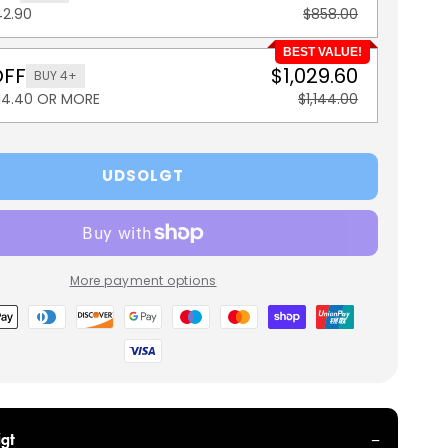
42.90
$858.00
BEST VALUE!
OFF
$1,029.60
BUY 4+
114.40 OR MORE
$1,144.00
UDSOLGT
More payment options
metoder
gt