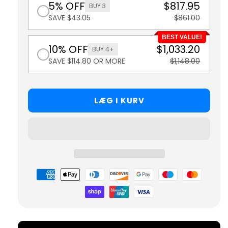
5% OFF
$817.95
BUY 3
SAVE $43.05
$861.00
BEST VALUE!
10% OFF
$1,033.20
BUY 4+
SAVE $114.80 OR MORE
$1,148.00
LÆG I KURV
Betalingsmetoder