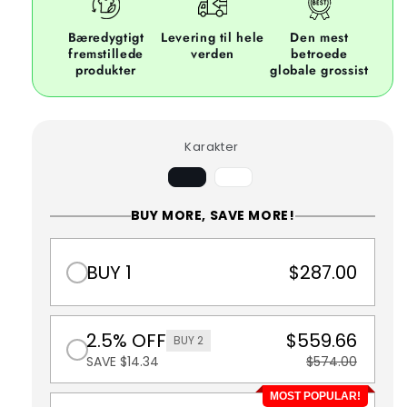
Bæredygtigt
Levering til hele
Den mest
fremstillede
verden
betroede
produkter
globale grossist
Karakter
BVariant
udsolgt
eller
BUY MORE, SAVE MORE!
utilgængelig
BUY 1
$287.00
2.5% OFF
$559.66
BUY 2
SAVE $14.34
$574.00
MOST POPULAR!