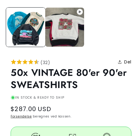
Del
(
32
)
50x VINTAGE 80'er 90'er
SWEATSHIRTS
IN STOCK & READY TO SHIP
Regular
$287.00 USD
price
Forsendelse
beregnes ved kassen.