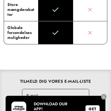
Store
mængderabat
ter
Globale
forsendelses
muligheder
TILMELD DIG VORES E-MAIL-LISTE
E-mail
→
X
DOWNLOAD OUR
APP!
GET