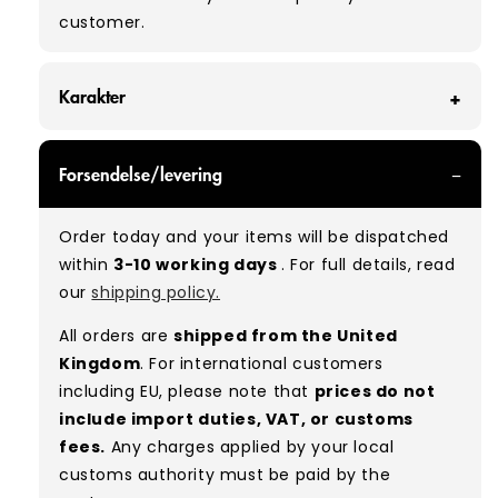
customer.
Karakter
GRADE A - With all of our Grade A products, you
Forsendelse/levering
can expect items that are in great condition
with minimal signs of wear. While they are
Order today and your items will be dispatched
used, they remain free of significant defects
within
3-10 working days
. For full details, read
and are in excellent shape overall.
our
shipping policy.
Typical mix:
A 100%
(approx.)
All orders are
shipped from the United
Please note:
As these are vintage/used
Kingdom
. For international customers
garments, a small percentage (5–10%) may
including EU, please note that
prices do not
have minor flaws such as small tears, holes, or
include import duties, VAT, or customs
stains. While we carefully inspect all items, a
fees.
Any charges applied by your local
degree of human error is possible. Condition
customs authority must be paid by the
can vary slightly between pieces, and some