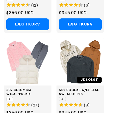
(
12
)
(
6
)
Regular
$356.00 USD
Regular
$345.00 USD
price
price
LÆG I KURV
LÆG I KURV
UDSOLGT
50x COLUMBIA
50x COLUMBIA/LL BEAN
WOMEN'S MIX
SWEATSHIRTS
A
A
(
27
)
(
8
)
Regular
$356.00 USD
Regular
$345.00 USD