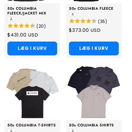
50x COLUMBIA
50x COLUMBIA FLEECE
FLEECE/JACKET MIX
A
A
(
35
)
(
20
)
Regular
$373.00 USD
Regular
$431.00 USD
price
price
LÆG I KURV
LÆG I KURV
50x COLUMBIA T-SHIRTS
50x COLUMBIA SHIRTS
A
A