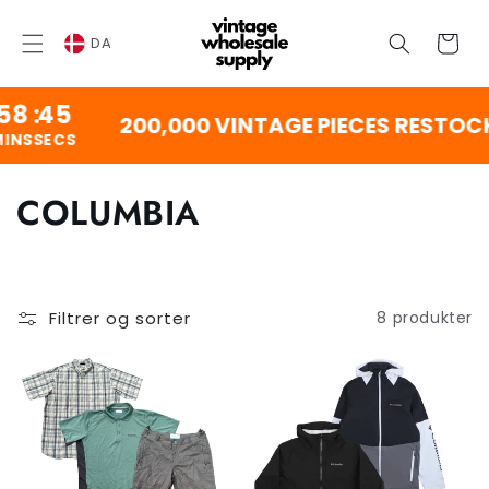
SPRING
TIL
Vogn
INDHOLD
DA
8
:
45
200,000 VINTAGE PIECES RESTOCK
NS
SECS
K
COLUMBIA
o
l
Filtrer og sorter
8 produkter
l
e
k
t