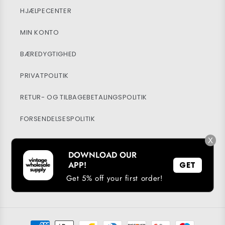
HJÆLPECENTER
MIN KONTO
BÆREDYGTIGHED
PRIVATPOLITIK
RETUR- OG TILBAGEBETALINGSPOLITIK
FORSENDELSESPOLITIK
BLOG
X
DOWNLOAD OUR
APP!
GET
Get 5% off your first order!
Facebook
Instagram
TikTok
Betalingsmetoder