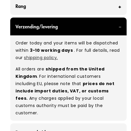
Rang
GRADE A - With all of our Grade A products, you
Verzending/levering
can expect items that are in great condition
with minimal signs of wear. While they are
Order today and your items will be dispatched
used, they remain free of significant defects
within
3-10 working days
. For full details, read
and are in excellent shape overall.
our
shipping policy.
Typical mix:
A 100%
(approx.)
All orders are
shipped from the United
Please note:
As these are vintage/used
Kingdom
. For international customers
garments, a small percentage (5–10%) may
including EU, please note that
prices do not
have minor flaws such as small tears, holes, or
include import duties, VAT, or customs
stains. While we carefully inspect all items, a
fees.
Any charges applied by your local
degree of human error is possible. Condition
customs authority must be paid by the
can vary slightly between pieces, and some
customer.
items may need laundering before resale to
maximise presentation and value.