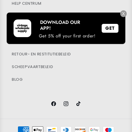
HELP CENTRUM
X
MIJN ACCOUNT
DOWNLOAD OUR
APP!
GET
DUURZAAMHEID
Get 5% off your first order!
PRIVACYBELEID
RETOUR- EN RESTITUTIEBELEID
SCHEEPVAARTBELEID
BLOG
Facebook
Instagram
TikTok
Betaalmethoden