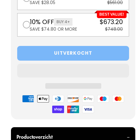
SAVE $28.05
$561.00
BEST VALUE!
10% OFF
$673.20
BUY 4+
SAVE $74.80 OR MORE
$748.00
UITVERKOCHT
Betaalmethoden
Productoverzicht