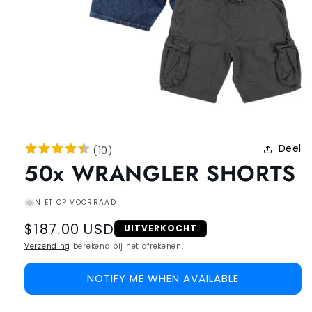
Deel
(
10
)
50x WRANGLER SHORTS
NIET OP VOORRAAD
Regular
$187.00 USD
UITVERKOCHT
price
Verzending
berekend bij het afrekenen.
NOTIFY ME WHEN AVAILABLE