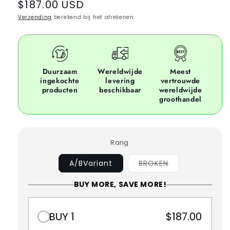
Regular
$187.00 USD
price
Verzending
berekend bij het afrekenen.
Duurzaam
Wereldwijde
Meest
ingekochte
levering
vertrouwde
producten
beschikbaar
wereldwijde
groothandel
Rang
Variant
A/BVariant
BROKEN
sold
out
BUY MORE, SAVE MORE!
or
unavailable
BUY 1
$187.00