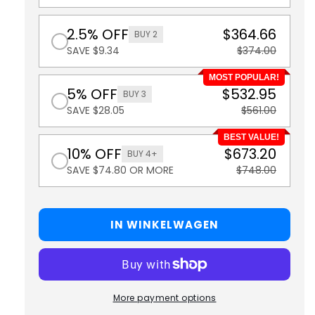
2.5% OFF
$364.66
BUY 2
SAVE $9.34
$374.00
MOST POPULAR!
5% OFF
$532.95
BUY 3
SAVE $28.05
$561.00
BEST VALUE!
10% OFF
$673.20
BUY 4+
SAVE $74.80 OR MORE
$748.00
IN WINKELWAGEN
More payment options