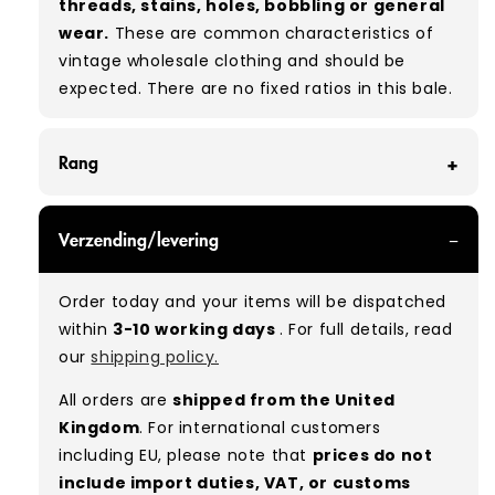
threads, stains, holes, bobbling or general
wear.
These are common characteristics of
vintage wholesale clothing and should be
expected. There are no fixed ratios in this bale.
Rang
GRADE A/B - With all of our Grade A/B products,
Verzending/levering
you can expect a mix of items in great and
good condition. Some will be defect-free, while
Order today and your items will be dispatched
others will show signs of wear. There is no set
within
3-10 working days
. For full details, read
ratio between Grade A and Grade B items
our
shipping policy.
included in our bales due to the nature of
used/vintage clothing.
All orders are
shipped from the United
Kingdom
. For international customers
Typical mix:
A 80% B 20%
(approx.)
including EU, please note that
prices do not
include import duties, VAT, or customs