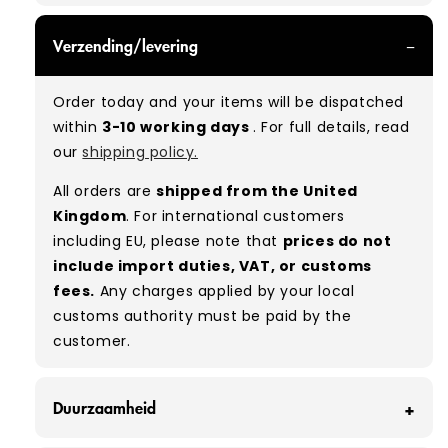
GRADE A - With all of our Grade A products, you
Verzending/levering
can expect items that are in great condition
with minimal signs of wear. While they are
Order today and your items will be dispatched
used, they remain free of significant defects
within
3-10 working days
. For full details, read
and are in excellent shape overall.
our
shipping policy.
Typical mix:
A 100%
(approx.)
All orders are
shipped from the United
Please note:
As these are vintage/used
Kingdom
. For international customers
garments, a small percentage (5–10%) may
including EU, please note that
prices do not
have minor flaws such as small tears, holes, or
include import duties, VAT, or customs
stains. While we carefully inspect all items, a
fees.
Any charges applied by your local
degree of human error is possible. Condition
customs authority must be paid by the
can vary slightly between pieces, and some
customer.
items may need laundering before resale to
maximise presentation and value.
Duurzaamheid