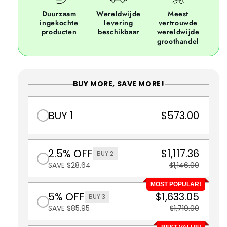
Duurzaam
Wereldwijde
Meest
ingekochte
levering
vertrouwde
producten
beschikbaar
wereldwijde
groothandel
BUY MORE, SAVE MORE!
BUY 1
$573.00
2.5% OFF
$1,117.36
BUY 2
SAVE $28.64
$1,146.00
MOST POPULAR!
5% OFF
$1,633.05
BUY 3
SAVE $85.95
$1,719.00