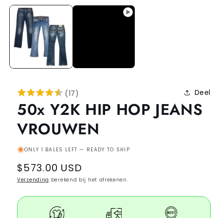
Deel
(
17
)
50x Y2K HIP HOP JEANS
VROUWEN
ONLY 1 BALES LEFT — READY TO SHIP
Regular
$573.00 USD
price
Verzending
berekend bij het afrekenen.