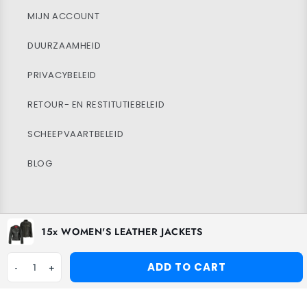
MIJN ACCOUNT
DUURZAAMHEID
PRIVACYBELEID
RETOUR- EN RESTITUTIEBELEID
SCHEEPVAARTBELEID
BLOG
Facebook
Instagram
TikTok
15x WOMEN'S LEATHER JACKETS
ADD TO CART
-
1
+
Betaalmethoden