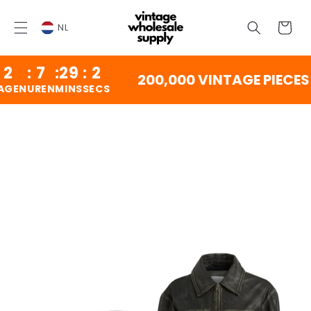
OVERSLAAN
NAAR
Winkelwag
INHOUD
NL
:
7
:
29
:
2
200,000 VINTAGE PIECES 
N
UREN
MINS
SECS
ORGAAN NAAR
DUCTINFORMATIE