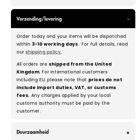
GRADE A/B - With all of our Grade A/B products,
Verzending/levering
you can expect a mix of items in great and
good condition. Some will be defect-free, while
Order today and your items will be dispatched
others will show signs of wear. There is no set
within
3-10 working days
. For full details, read
ratio between Grade A and Grade B items
our
shipping policy.
included in our bales due to the nature of
used/vintage clothing.
All orders are
shipped from the United
Kingdom
. For international customers
Typical mix:
A 80% B 20%
(approx.)
including EU, please note that
prices do not
include import duties, VAT, or customs
fees.
Any charges applied by your local
customs authority must be paid by the
customer.
Duurzaamheid