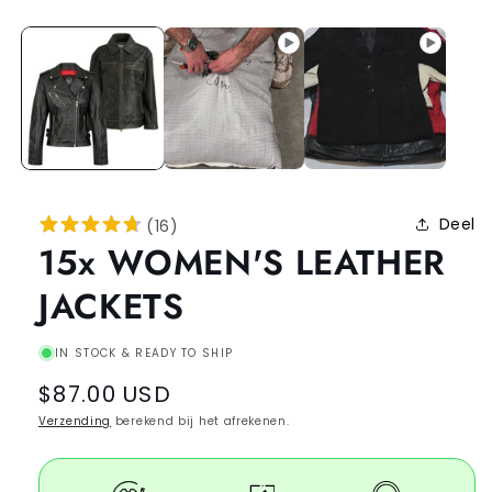
Deel
(
16
)
15x WOMEN'S LEATHER
JACKETS
IN STOCK & READY TO SHIP
Regular
$87.00 USD
price
Verzending
berekend bij het afrekenen.