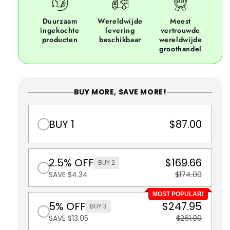
Duurzaam
Wereldwijde
Meest
ingekochte
levering
vertrouwde
producten
beschikbaar
wereldwijde
groothandel
BUY MORE, SAVE MORE!
BUY 1
$87.00
2.5% OFF
$169.66
BUY 2
SAVE $4.34
$174.00
MOST POPULAR!
5% OFF
$247.95
BUY 3
SAVE $13.05
$261.00