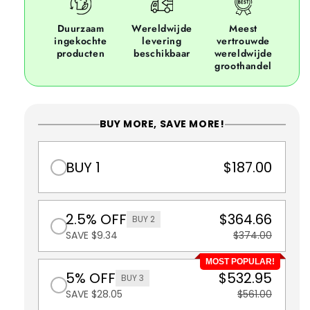
Duurzaam
Wereldwijde
Meest
ingekochte
levering
vertrouwde
producten
beschikbaar
wereldwijde
groothandel
BUY MORE, SAVE MORE!
BUY 1
$187.00
2.5% OFF
$364.66
BUY 2
SAVE $9.34
$374.00
MOST POPULAR!
5% OFF
$532.95
BUY 3
SAVE $28.05
$561.00