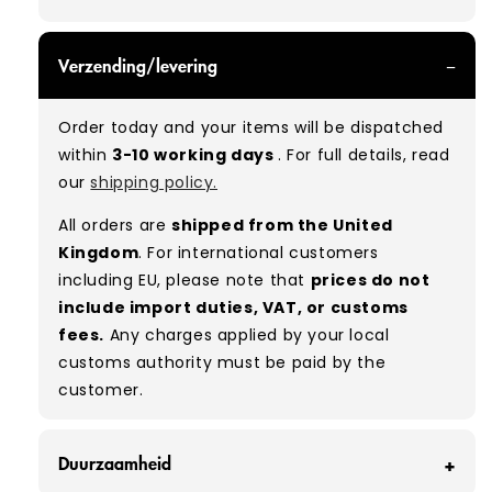
GRADE A - With all of our Grade A products, you
Verzending/levering
can expect items that are in great condition
with minimal signs of wear. While they are
Order today and your items will be dispatched
used, they remain free of significant defects
within
3-10 working days
. For full details, read
and are in excellent shape overall.
our
shipping policy.
Typical mix:
A 100%
(approx.)
All orders are
shipped from the United
Please note:
As these are vintage/used
Kingdom
. For international customers
garments, a small percentage (5–10%) may
including EU, please note that
prices do not
have minor flaws such as small tears, holes, or
include import duties, VAT, or customs
stains. While we carefully inspect all items, a
fees.
Any charges applied by your local
degree of human error is possible. Condition
customs authority must be paid by the
can vary slightly between pieces, and some
customer.
items may need laundering before resale to
maximise presentation and value.
Duurzaamheid