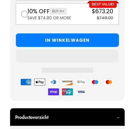
BEST VALUE!
10% OFF
$673.20
BUY 4+
SAVE $74.80 OR MORE
$748.00
IN WINKELWAGEN
Betaalmethoden
Productoverzicht