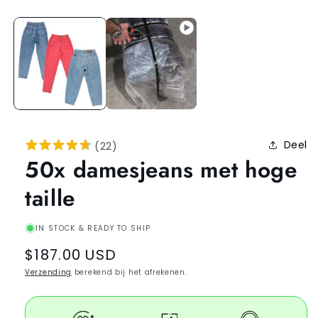
Deel
(
22
)
50x damesjeans met hoge
taille
IN STOCK & READY TO SHIP
Regular
$187.00 USD
price
Verzending
berekend bij het afrekenen.