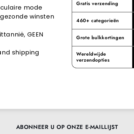
Gratis verzending
rculaire mode
toewijding a
groothandele
en gezonde winsten
460+ categorieën
rittannië, GEEN
Grote bulkkortingen
 and shipping
Wereldwijde
verzendopties
ABONNEER U OP ONZE E-MAILLIJST