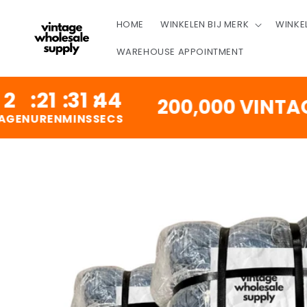
OVERSLAAN
NAAR
HOME
WINKELEN BIJ MERK
WINKE
INHOUD
WAREHOUSE APPOINTMENT
:
31
:
44
200,000 VINTAGE PI
N
MINS
SECS
DOORGAAN NAAR
PRODUCTINFORMATIE