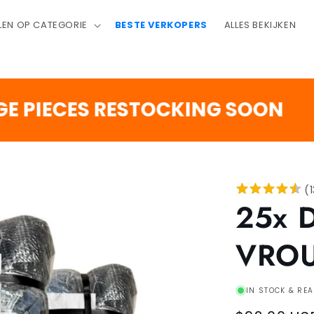
LEN OP CATEGORIE
BESTE VERKOPERS
ALLES BEKIJKEN
2
:
ECES RESTOCKING SOON
DAGEN
U
(
25x 
VRO
IN STOCK & REA