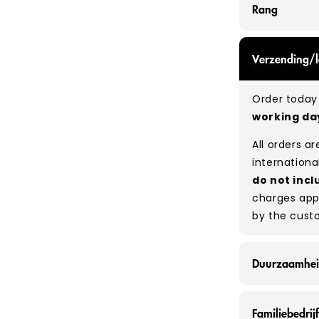
Rang
GRADE A/B - 
Verzending/l
expect a mix
be defect-fr
Order today 
no set rati
working d
our bales du
All orders a
Typical mix
internationa
do not incl
charges app
by the cust
Duurzaamhe
Bij Vintage
Familiebedrij