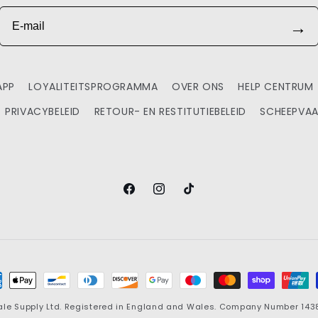
E-mail
→
APP
LOYALITEITSPROGRAMMA
OVER ONS
HELP CENTRUM
PRIVACYBELEID
RETOUR- EN RESTITUTIEBELEID
SCHEEPVAA
Facebook
Instagram
TikTok
aalmethoden
ale Supply
Ltd. Registered in England and Wales. Company Number 143881