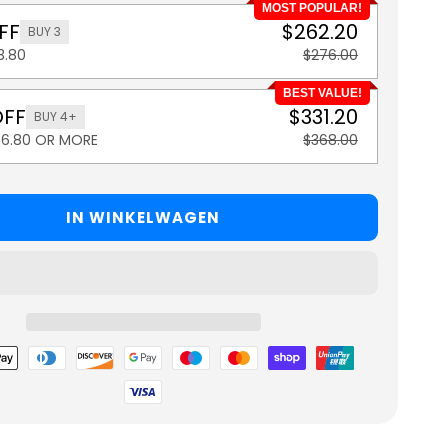
MOST POPULAR!
FF
$262.20
BUY 3
3.80
$276.00
BEST VALUE!
OFF
$331.20
BUY 4+
36.80 OR MORE
$368.00
IN WINKELWAGEN
hoden