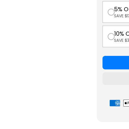
5% O
SAVE $1
10% 
SAVE $
Betaalmet