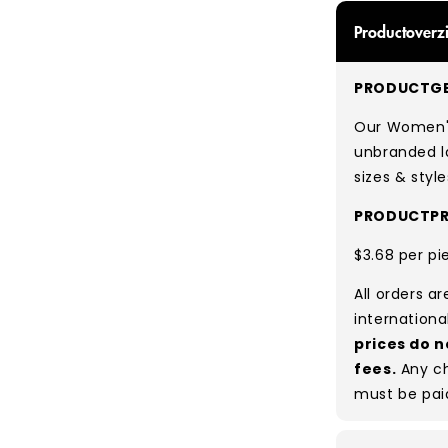
Productoverzi
PRODUCTGE
Our Women's
unbranded l
sizes & style
PRODUCTPR
$3.68 per pi
All orders a
internationa
prices do n
fees.
Any ch
must be pai