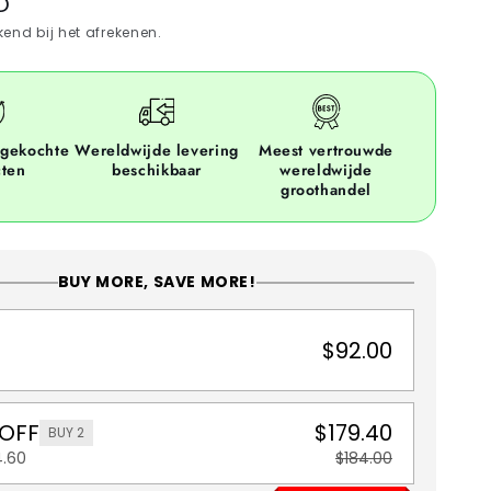
D
end bij het afrekenen.
ngekochte
Wereldwijde levering
Meest vertrouwde
cten
beschikbaar
wereldwijde
groothandel
BUY MORE, SAVE MORE!
$92.00
 OFF
$179.40
BUY 2
4.60
$184.00