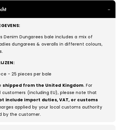
cht
GEVENS:
 Denim Dungarees bale includes
a mix of
adies dungarees & overalls in
different colours,
s
.
IJZEN:
ece - 25 pieces per bale
re
shipped from the United Kingdom
. For
l customers (including EU), please note that
ot include import duties, VAT, or customs
arges applied by your local customs authority
d by the customer.