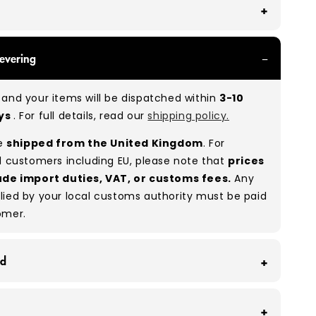
With all of our Grade A/B products, you can
evering
 of items in great and good condition. Some will
ee, while others will show signs of wear. There is
and your items will be dispatched within
3-10
o between Grade A and Grade B items included in
ays
. For full details, read our
shipping policy.
e to the nature of used/vintage clothing.
re
shipped from the United Kingdom
. For
:
A 80% B 20%
(approx.)
l customers including EU, please note that
prices
ude import duties, VAT, or customs fees.
Any
lied by your local customs authority must be paid
omer.
id
 Wholesale Supply voorkomen we elke maand dat
f