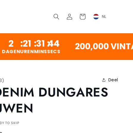
Inloggen
Winkelwagen
NL
21
:
31
:
44
200,000 VINTAGE 
REN
MINS
SECS
Deel
13
)
DENIM DUNGARES
UWEN
DY TO SHIP