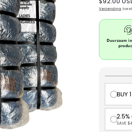
Regular
$92.00 US
price
Verzending
berek
Duurzaam i
produ
BUY 1
2.5%
SAVE $