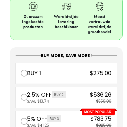
Duurzaam
Wereldwijde
Meest
ingekochte
levering
vertrouwde
producten
beschikbaar
wereldwijde
groothandel
BUY MORE, SAVE MORE!
BUY 1
$275.00
2.5% OFF
$536.26
BUY 2
SAVE $13.74
$550.00
MOST POPULAR!
5% OFF
$783.75
BUY 3
SAVE $41.25
$825.00