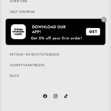
OVER ONS
HELP CENTRUM
X
MIJN ACCOUNT
DOWNLOAD OUR
APP!
GET
DUURZAAMHEID
Get 5% off your first order!
PRIVACYBELEID
RETOUR- EN RESTITUTIEBELEID
SCHEEPVAARTBELEID
BLOG
Facebook
Instagram
TikTok