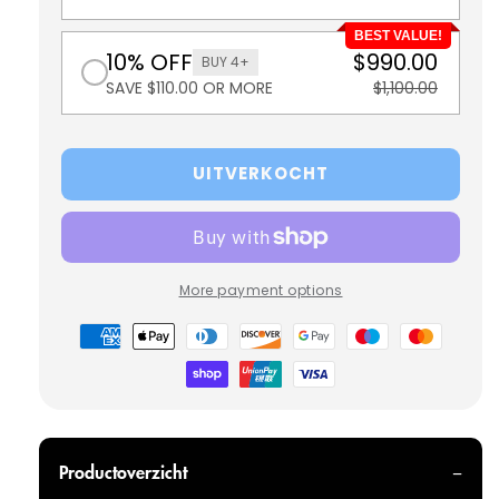
BEST VALUE!
10% OFF
$990.00
BUY 4+
SAVE $110.00 OR MORE
$1,100.00
UITVERKOCHT
More payment options
Betaalmethoden
Productoverzicht