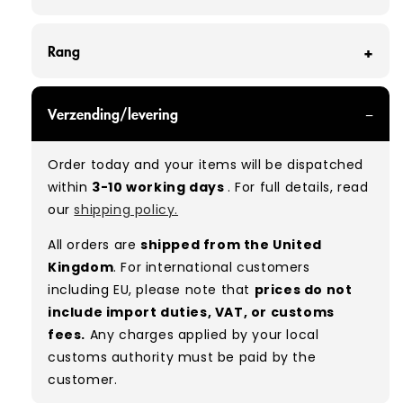
Rang
GRADE A/B - With all of our Grade A/B products,
Verzending/levering
you can expect a mix of items in great and
good condition. Some will be defect-free, while
Order today and your items will be dispatched
others will show signs of wear. There is no set
within
3-10 working days
. For full details, read
ratio between Grade A and Grade B items
our
shipping policy.
included in our bales due to the nature of
used/vintage clothing.
All orders are
shipped from the United
Kingdom
. For international customers
Typical mix:
A 80% B 20%
(approx.)
including EU, please note that
prices do not
include import duties, VAT, or customs
fees.
Any charges applied by your local
customs authority must be paid by the
customer.