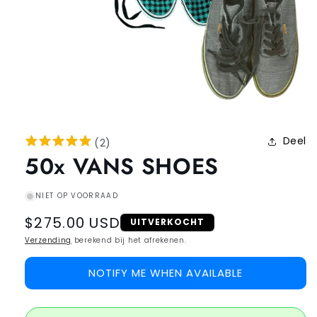
Deel
(
2
)
50x VANS SHOES
NIET OP VOORRAAD
Regular
$275.00 USD
UITVERKOCHT
price
Verzending
berekend bij het afrekenen.
NOTIFY ME WHEN AVAILABLE