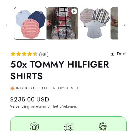
Deel
(
66
)
50x TOMMY HILFIGER
SHIRTS
ONLY 8 BALES LEFT — READY TO SHIP
Regular
$236.00 USD
price
Verzending
berekend bij het afrekenen.