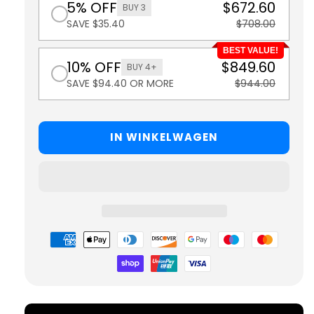
5% OFF
$672.60
BUY 3
SAVE $35.40
$708.00
BEST VALUE!
10% OFF
$849.60
BUY 4+
SAVE $94.40 OR MORE
$944.00
IN WINKELWAGEN
Betaalmethoden