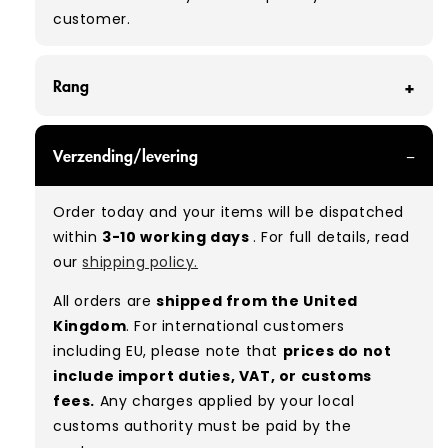
customer.
Rang
GRADE A - With all of our Grade A products, you
Verzending/levering
can expect items that are in great condition
with minimal signs of wear. While they are
Order today and your items will be dispatched
used, they remain free of significant defects
within
3-10 working days
. For full details, read
and are in excellent shape overall.
our
shipping policy.
Typical mix:
A 100%
(approx.)
All orders are
shipped from the United
Please note:
As these are vintage/used
Kingdom
. For international customers
garments, a small percentage (5–10%) may
including EU, please note that
prices do not
have minor flaws such as small tears, holes, or
include import duties, VAT, or customs
stains. While we carefully inspect all items, a
fees.
Any charges applied by your local
degree of human error is possible. Condition
customs authority must be paid by the
can vary slightly between pieces, and some