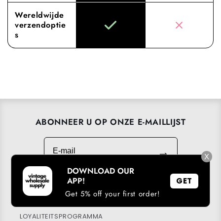
Wereldwijde
verzendoptie
s
ABONNEER U OP ONZE E-MAILLIJST
E-mail
→
X
DOWNLOAD OUR
APP!
GET
Get 5% off your first order!
DOWNLOAD ONZE APP
LOYALITEITSPROGRAMMA