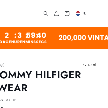
Inloggen
Winkelwagen
NL
3
:
59
:
40
200,000 VINTAGE P
EN
MINS
SECS
Deel
63
)
TOMMY HILFIGER
TWEAR
DY TO SHIP