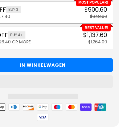
MOST POPULAR!
FF
$900.60
BUY 3
47.40
$948.00
BEST VALUE!
OFF
$1,137.60
BUY 4+
126.40 OR MORE
$1,264.00
IN WINKELWAGEN
hoden