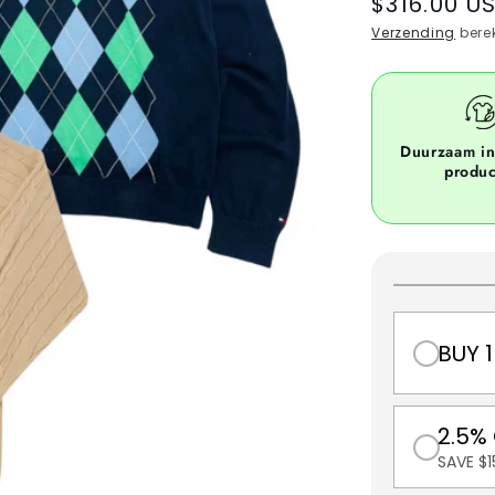
Regular
$316.00 U
price
Verzending
berek
Duurzaam i
produ
BUY 1
2.5%
SAVE $1