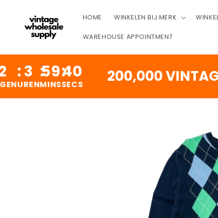
OVERSLAAN
NAAR
HOME
WINKELEN BIJ MERK
WINKE
INHOUD
WAREHOUSE APPOINTMENT
:
59
:
40
200,000 VINTAGE PI
MINS
SECS
DOORGAAN NAAR
PRODUCTINFORMATIE