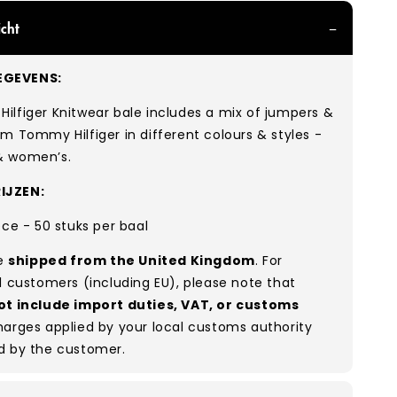
cht
GEVENS:
ilfiger Knitwear bale includes a mix of jumpers &
rom
Tommy Hilfiger in different colours & styles -
& women’s.
IJZEN:
ece - 50 stuks per baal
re
shipped from the United Kingdom
. For
l customers (including EU), please note that
ot include import duties, VAT, or customs
arges applied by your local customs authority
d by the customer.