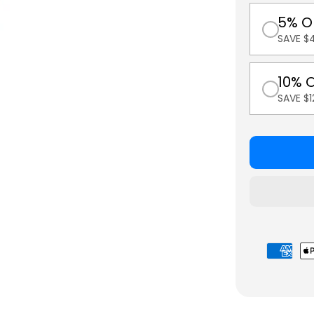
5% O
SAVE $
10% 
SAVE $
Betaalmet