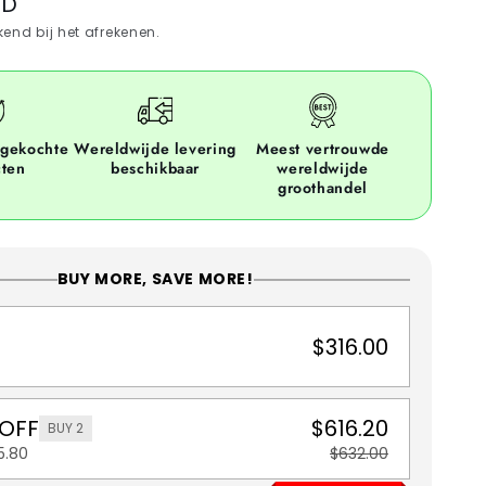
SD
end bij het afrekenen.
ngekochte
Wereldwijde levering
Meest vertrouwde
cten
beschikbaar
wereldwijde
groothandel
BUY MORE, SAVE MORE!
$316.00
 OFF
$616.20
BUY 2
5.80
$632.00