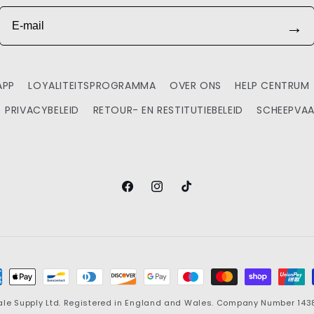
E-mail
→
APP
LOYALITEITSPROGRAMMA
OVER ONS
HELP CENTRUM
PRIVACYBELEID
RETOUR- EN RESTITUTIEBELEID
SCHEEPVAA
Facebook
Instagram
TikTok
aalmethoden
ale Supply
Ltd. Registered in England and Wales. Company Number 143881