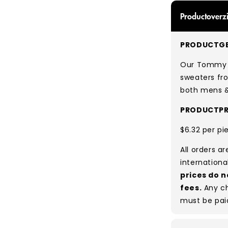
Productoverzi
PRODUCTGE
Our Tommy H
sweaters f
both mens 
PRODUCTPR
$6.32 per pi
All orders a
internationa
prices do n
fees.
Any ch
must be pai