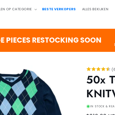
LEN OP CATEGORIE
BESTE VERKOPERS
ALLES BEKIJKEN
2
:
ECES RESTOCKING SOON
DAGEN
UR
(
50x 
KNI
IN STOCK & REA