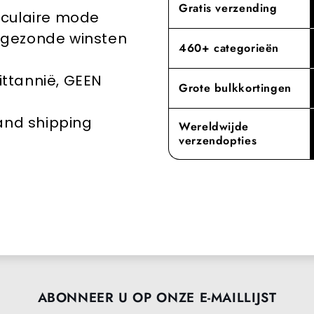
Gratis verzending
rculaire mode
toewijding a
groothandele
en gezonde winsten
460+ categorieën
rittannië, GEEN
Grote bulkkortingen
 and shipping
Wereldwijde
verzendopties
ABONNEER U OP ONZE E-MAILLIJST