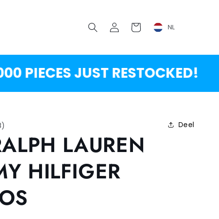
Inloggen
Winkelwagen
NL
 PIECES JUST RESTOCKED!
SH
Deel
8
)
RALPH LAUREN
Y HILFIGER
NOS