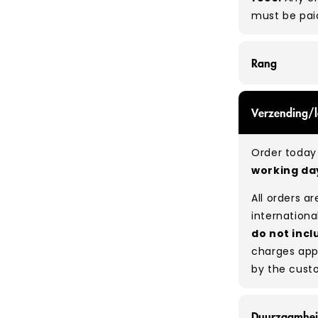
must be pai
Rang
GRADE A - Wi
Verzending/l
items that a
While they a
Order today 
and are in e
working d
Typical mix
All orders a
Please note
internationa
percentage 
do not incl
tears, holes,
charges app
degree of hu
by the cust
between pie
resale to ma
Duurzaamhe