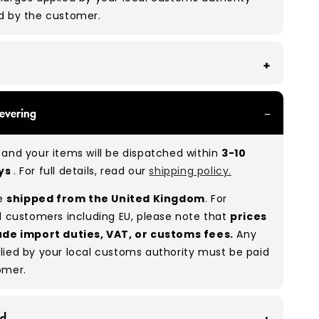
d by the customer.
th all of our Grade A products, you can expect
evering
re in great condition with minimal signs of wear.
re used, they remain free of significant defects
and your items will be dispatched within
3-10
xcellent shape overall.
ays
. For full details, read our
shipping policy.
:
A 100%
(approx.)
re
shipped from the United Kingdom
. For
:
As these are vintage/used garments, a small
l customers including EU, please note that
prices
(5–10%) may have minor flaws such as small
ude import duties, VAT, or customs fees.
Any
 or stains. While we carefully inspect all items, a
lied by your local customs authority must be paid
man error is possible. Condition can vary slightly
omer.
ces, and some items may need laundering before
ximise presentation and value.
id