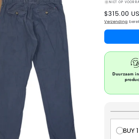
NIET OP VOORR
Regular
$315.00 U
price
Verzending
berek
Duurzaam i
produ
BUY 1