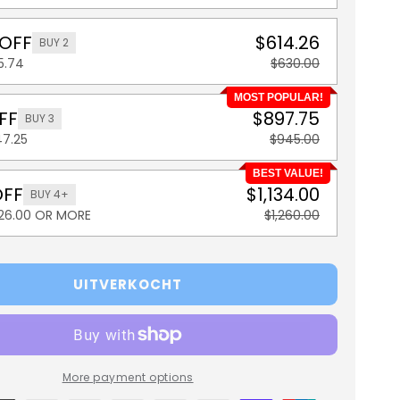
 OFF
$614.26
BUY 2
5.74
$630.00
MOST POPULAR!
FF
$897.75
BUY 3
47.25
$945.00
BEST VALUE!
OFF
$1,134.00
BUY 4+
126.00 OR MORE
$1,260.00
UITVERKOCHT
More payment options