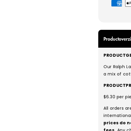
Betaalmet
Productoverzi
PRODUCTGE
Our Ralph L
a mix of cot
PRODUCTPR
$6.30 per pi
All orders a
internationa
prices do n
fees.
Any ch