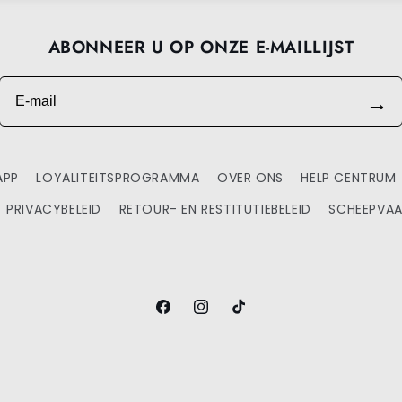
ABONNEER U OP ONZE E-MAILLIJST
E-mail
→
APP
LOYALITEITSPROGRAMMA
OVER ONS
HELP CENTRUM
PRIVACYBELEID
RETOUR- EN RESTITUTIEBELEID
SCHEEPVAA
Facebook
Instagram
TikTok