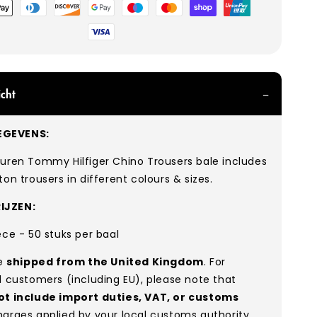
hoden
cht
GEVENS:
auren Tommy Hilfiger Chino Trousers bale includes
ton trousers in different colours & sizes.
IJZEN:
ece - 50 stuks per baal
re
shipped from the United Kingdom
. For
l customers (including EU), please note that
ot include import duties, VAT, or customs
arges applied by your local customs authority