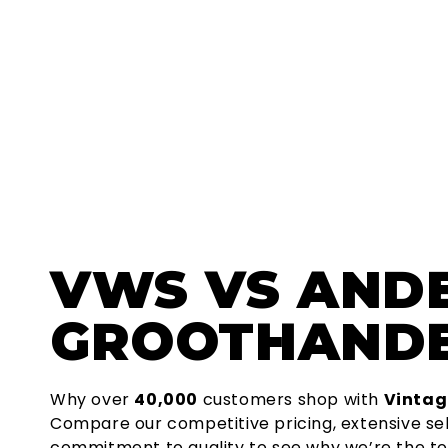
VWS
VS AND
GROOTHAND
Why over
40,000
customers shop with
Vintag
Compare our competitive pricing, extensive se
commitment to quality to see why we’re the to