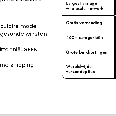
voldoet, wa
Largest vintage
Door priori
wholesale network
voor vintage
belangrijke 
mode-industr
Ervaar het v
Gratis verzending
rculaire mode
toewijding a
groothandele
en gezonde winsten
460+ categorieën
rittannië, GEEN
Grote bulkkortingen
 and shipping
Wereldwijde
verzendopties