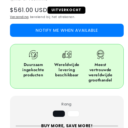
Regular
$561.00 USD
UITVERKOCHT
price
Verzending
berekend bij het afrekenen.
NOTIFY ME WHEN AVAILABLE
Duurzaam
Wereldwijde
Meest
ingekochte
levering
vertrouwde
producten
beschikbaar
wereldwijde
groothandel
Rang
AVariant
BVariant
uitverkocht
uitverkocht
of
of
BUY MORE, SAVE MORE!
niet
niet