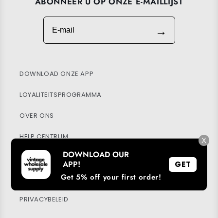
ABONNEER U OP ONZE E-MAILLIJST
E-mail
→
DOWNLOAD ONZE APP
LOYALITEITSPROGRAMMA
OVER ONS
HELP CENTRUM
X
DOWNLOAD OUR
MIJN ACCOUNT
APP!
GET
Get 5% off your first order!
DUURZAAMHEID
PRIVACYBELEID