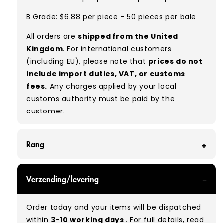
B Grade: $6.88 per piece - 50 pieces per bale
All orders are
shipped from the United
Kingdom
. For international customers
(including EU), please note that
prices do not
include import duties, VAT, or customs
fees.
Any charges applied by your local
customs authority must be paid by the
customer.
Rang
GRADE A - With all of our Grade A products, you
Verzending/levering
can expect items that are in great condition
with minimal signs of wear. While they are
Order today and your items will be dispatched
used, they remain free of significant defects
within
3-10 working days
. For full details, read
and are in excellent shape overall.