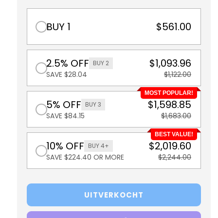
beschikbaar
beschikbaar
BUY 1
$561.00
2.5% OFF
$1,093.96
BUY 2
SAVE $28.04
$1,122.00
MOST POPULAR!
5% OFF
$1,598.85
BUY 3
SAVE $84.15
$1,683.00
BEST VALUE!
10% OFF
$2,019.60
BUY 4+
SAVE $224.40 OR MORE
$2,244.00
UITVERKOCHT