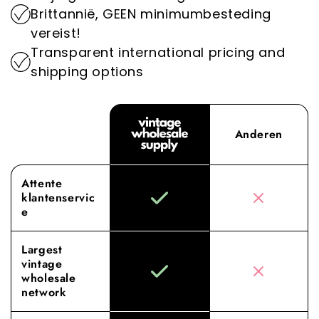
verminderen van de impact van de mode-
Ervaar het verschil met Vintage Wholesale
Brittannië, GEEN minimumbesteding
industrie op het milieu.
Supply, waar onze toewijding aan superieure
vereist!
inkoop en service jouw groothandelervaring
Transparent international pricing and
naar nieuwe hoogten tilt.
shipping options
Anderen
Attente
klantenservic
e
Largest
vintage
wholesale
network