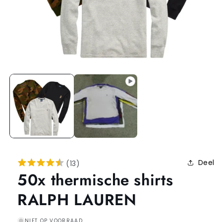
Deel
(
13
)
50x thermische shirts
RALPH LAUREN
NIET OP VOORRAAD