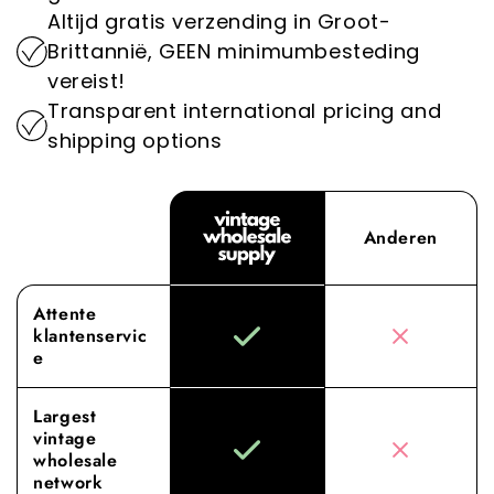
spelen we een belangrijke rol in het
Altijd gratis verzending in Groot-
verminderen van de impact van de mode-
Ervaar het verschil met Vintage Wholesale
Brittannië, GEEN minimumbesteding
industrie op het milieu.
Supply, waar onze toewijding aan superieure
vereist!
inkoop en service jouw groothandelervaring
Transparent international pricing and
naar nieuwe hoogten tilt.
shipping options
Anderen
Attente
klantenservic
e
Largest
vintage
wholesale
network