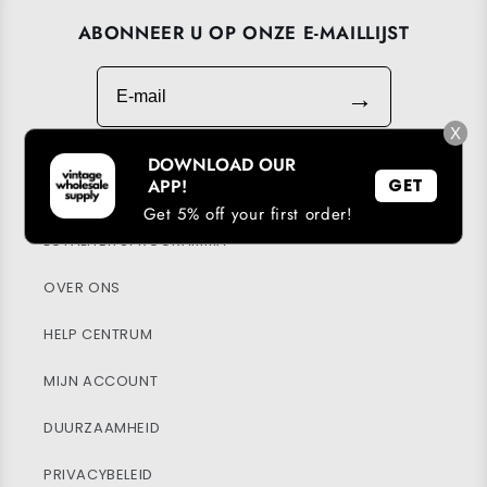
ABONNEER U OP ONZE E-MAILLIJST
E-mail
→
X
DOWNLOAD OUR
APP!
GET
DOWNLOAD ONZE APP
Get 5% off your first order!
LOYALITEITSPROGRAMMA
OVER ONS
HELP CENTRUM
MIJN ACCOUNT
DUURZAAMHEID
PRIVACYBELEID