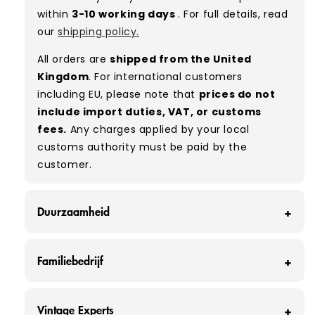
used, they remain free of significant defects
within
3-10 working days
. For full details, read
and are in excellent shape overall.
our
shipping policy.
Typical mix:
A 100%
(approx.)
All orders are
shipped from the United
Please note:
As these are vintage/used
Kingdom
. For international customers
garments, a small percentage (5–10%) may
including EU, please note that
prices do not
have minor flaws such as small tears, holes, or
include import duties, VAT, or customs
stains. While we carefully inspect all items, a
fees.
Any charges applied by your local
degree of human error is possible. Condition
customs authority must be paid by the
can vary slightly between pieces, and some
customer.
items may need laundering before resale to
maximise presentation and value.
Duurzaamheid
Bij Vintage Wholesale Supply voorkomen we
Familiebedrijf
elke maand dat ongeveer 160 ton kleding op de
vuilnisbelt belandt - dat zijn ongeveer 320.000
Bij Vintage Wholesale Supply zijn we meer dan
afzonderlijke kledingstukken.
Vintage Experts