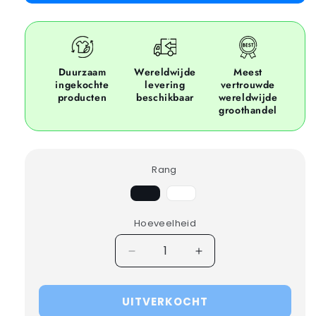
Duurzaam
Wereldwijde
Meest
ingekochte
levering
vertrouwde
producten
beschikbaar
wereldwijde
groothandel
Rang
AVariant
BVariant
uitverkocht
uitverkocht
of
of
Hoeveelheid
niet
niet
beschikbaar
beschikbaar
Verminder
Verhoog
hoeveelheid
hoeveelheid
voor
voor
UITVERKOCHT
25x
25x