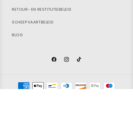
RETOUR- EN RESTITUTIEBELEID
SCHEEPVAARTBELEID
BLOG
Facebook
Instagram
TikTok
Betaalmethoden
© 2026
Vintage Wholesale Supply
Ltd. Registered in England and
Wales. Company Number 14388171. All rights reserved.
Restitutiebeleid
Privacybeleid
Servicevoorwaarden
Verzendbeleid
Contact information
Grading policy