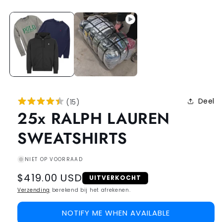
Deel
(
15
)
25x RALPH LAUREN
SWEATSHIRTS
NIET OP VOORRAAD
Regular
$419.00 USD
UITVERKOCHT
price
Verzending
berekend bij het afrekenen.
NOTIFY ME WHEN AVAILABLE