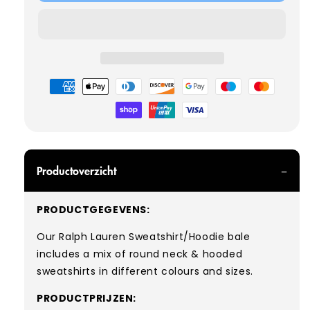
RALPH
RALPH
LAUREN
LAUREN
SWEATSHIRTS
SWEATSHIRTS
Betaalmethoden
Productoverzicht
PRODUCTGEGEVENS:
Our Ralph Lauren Sweatshirt/Hoodie bale
includes a mix of round neck & hooded
sweatshirts in different colours and sizes.
PRODUCTPRIJZEN: