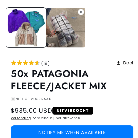
Deel
(
19
)
50x PATAGONIA
FLEECE/JACKET MIX
NIET OP VOORRAAD
Regular
$935.00 USD
UITVERKOCHT
price
Verzending
berekend bij het afrekenen.
NOTIFY ME WHEN AVAILABLE