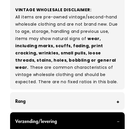
VINTAGE WHOLESALE DISCLAIMER:
All items are pre-owned vintage/second-hand
wholesale clothing and are not brand new. Due
to age, storage, handling and previous use,
items may show natural signs of
wear,
including marks, scuffs, fading, print
cracking, wrinkles, small pulls, loose
threads, stains, holes, bobbling or general
wear.
These are common characteristics of
vintage wholesale clothing and should be
expected. There are no fixed ratios in this bale.
Rang
GRADE A - With all of our Grade A products, you
Verzending/levering
can expect items that are in great condition