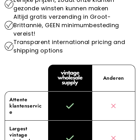
Door prioriteit te geven aan duurzaamheid
gezonde winsten kunnen maken
vintage kleding voor de groothandel.
spelen we een belangrijke rol in het
Altijd gratis verzending in Groot-
verminderen van de impact van de mode-
Ervaar het verschil met Vintage Wholesale
Brittannië, GEEN minimumbesteding
industrie op het milieu.
Supply, waar onze toewijding aan superieure
vereist!
inkoop en service jouw groothandelervaring
Transparent international pricing and
naar nieuwe hoogten tilt.
shipping options
Anderen
Attente
klantenservic
e
Largest
vintage