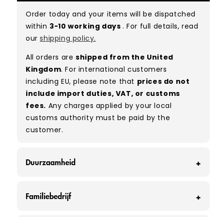
with minimal signs of wear. While they are
Order today and your items will be dispatched
used, they remain free of significant defects
within
3-10 working days
. For full details, read
and are in excellent shape overall.
our
shipping policy.
Typical mix:
A 100%
(approx.)
All orders are
shipped from the United
Please note:
As these are vintage/used
Kingdom
. For international customers
garments, a small percentage (5–10%) may
including EU, please note that
prices do not
have minor flaws such as small tears, holes, or
include import duties, VAT, or customs
stains. While we carefully inspect all items, a
fees.
Any charges applied by your local
degree of human error is possible. Condition
customs authority must be paid by the
can vary slightly between pieces, and some
customer.
items may need laundering before resale to
maximise presentation and value.
Duurzaamheid
Bij Vintage Wholesale Supply voorkomen we
Familiebedrijf
elke maand dat ongeveer 160 ton kleding op de
vuilnisbelt belandt - dat zijn ongeveer 320.000