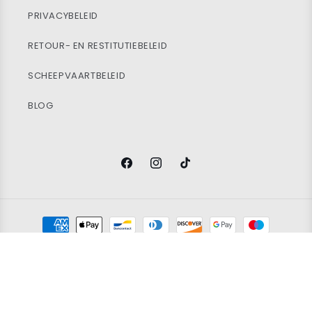
PRIVACYBELEID
RETOUR- EN RESTITUTIEBELEID
SCHEEPVAARTBELEID
BLOG
Facebook
Instagram
TikTok
Betaalmethoden
© 2026
Vintage Wholesale Supply
Ltd. Registered in England and
Wales. Company Number 14388171. All rights reserved.
Restitutiebeleid
Privacybeleid
Servicevoorwaarden