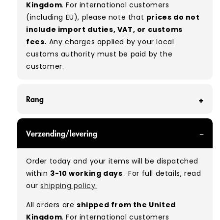
Kingdom
. For international customers
(including EU), please note that
prices do not
include import duties, VAT, or customs
fees.
Any charges applied by your local
customs authority must be paid by the
customer.
Rang
GRADE A - With all of our Grade A products, you
Verzending/levering
can expect items that are in great condition
with minimal signs of wear. While they are
Order today and your items will be dispatched
used, they remain free of significant defects
within
3-10 working days
. For full details, read
and are in excellent shape overall.
our
shipping policy.
Typical mix:
A 100%
(approx.)
All orders are
shipped from the United
Please note:
As these are vintage/used
Kingdom
. For international customers