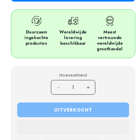
Duurzaam
Wereldwijde
Meest
ingekochte
levering
vertrouwde
producten
beschikbaar
wereldwijde
groothandel
Hoeveelheid
Hoeveelheid
Verhoog
verminderen
hoeveelheid
voor
voor
UITVERKOCHT
50x
50x
NORTH
NORTH
FACE
FACE
DENALI
DENALI
FLEECE
FLEECE