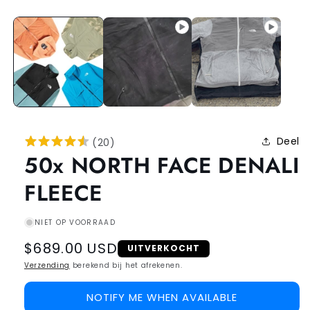
Deel
(
20
)
50x NORTH FACE DENALI
FLEECE
NIET OP VOORRAAD
Regular
$689.00 USD
UITVERKOCHT
price
Verzending
berekend bij het afrekenen.
NOTIFY ME WHEN AVAILABLE