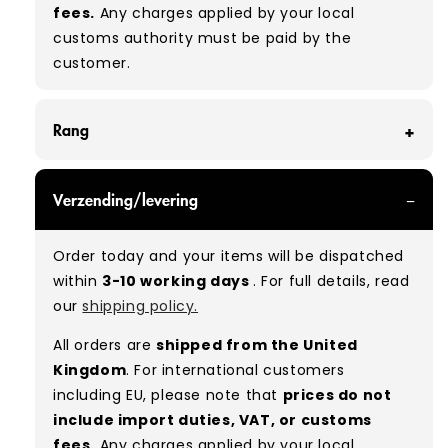
fees.
Any charges applied by your local
customs authority must be paid by the
customer.
Rang
GRADE A - With all of our Grade A products, you
Verzending/levering
can expect items that are in great condition
with minimal signs of wear. While they are
Order today and your items will be dispatched
used, they remain free of significant defects
within
3-10 working days
. For full details, read
and are in excellent shape overall.
our
shipping policy.
Typical mix:
A 100%
(approx.)
All orders are
shipped from the United
Please note:
As these are vintage/used
Kingdom
. For international customers
garments, a small percentage (5–10%) may
including EU, please note that
prices do not
have minor flaws such as small tears, holes, or
include import duties, VAT, or customs
stains. While we carefully inspect all items, a
fees.
Any charges applied by your local