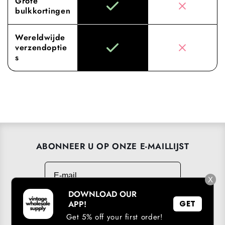
Grote
bulkkortingen
Wereldwijde
verzendoptie
s
ABONNEER U OP ONZE E-MAILLIJST
E-mail
→
X
DOWNLOAD OUR
APP!
GET
Get 5% off your first order!
DOWNLOAD ONZE APP