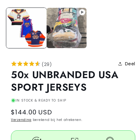
Deel
(
29
)
50x UNBRANDED USA
SPORT JERSEYS
IN STOCK & READY TO SHIP
Regular
$144.00 USD
price
Verzending
berekend bij het afrekenen.