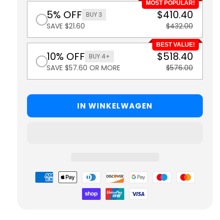
MOST POPULAR!
5% OFF
$410.40
BUY 3
SAVE $21.60
$432.00
BEST VALUE!
10% OFF
$518.40
BUY 4+
SAVE $57.60 OR MORE
$576.00
IN WINKELWAGEN
Betaalmethoden