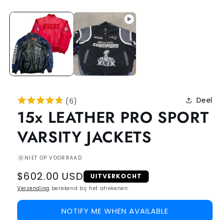
Deel
(
6
)
15x LEATHER PRO SPORT
VARSITY JACKETS
NIET OP VOORRAAD
Regular
$602.00 USD
UITVERKOCHT
price
Verzending
berekend bij het afrekenen.
NOTIFY ME WHEN AVAILABLE