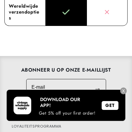
Wereldwijde
verzendoptie
s
ABONNEER U OP ONZE E-MAILLIJST
E-mail
→
X
DOWNLOAD OUR
APP!
GET
Get 5% off your first order!
DOWNLOAD ONZE APP
LOYALITEITSPROGRAMMA