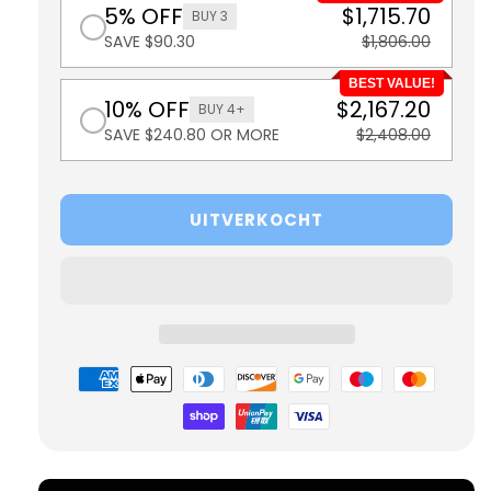
5% OFF
$1,715.70
BUY 3
SAVE $90.30
$1,806.00
BEST VALUE!
10% OFF
$2,167.20
BUY 4+
SAVE $240.80 OR MORE
$2,408.00
UITVERKOCHT
Betaalmethoden