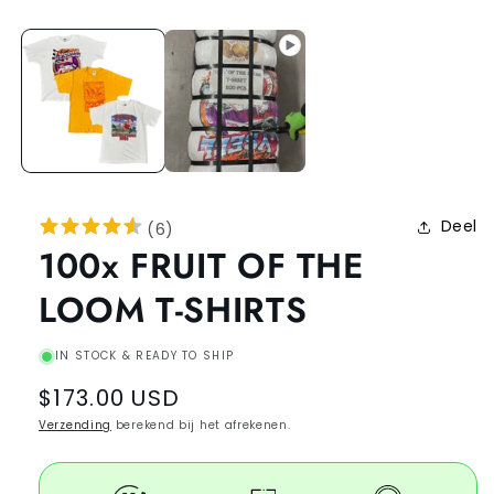
Deel
(
6
)
100x FRUIT OF THE
LOOM T-SHIRTS
IN STOCK & READY TO SHIP
Regular
$173.00 USD
price
Verzending
berekend bij het afrekenen.