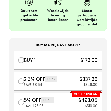
Duurzaam
Wereldwijde
Meest
ingekochte
levering
vertrouwde
producten
beschikbaar
wereldwijde
groothandel
BUY MORE, SAVE MORE!
BUY 1
$173.00
2.5% OFF
$337.36
BUY 2
SAVE $8.64
$346.00
MOST POPULAR!
5% OFF
$493.05
BUY 3
SAVE $25.95
$519.00