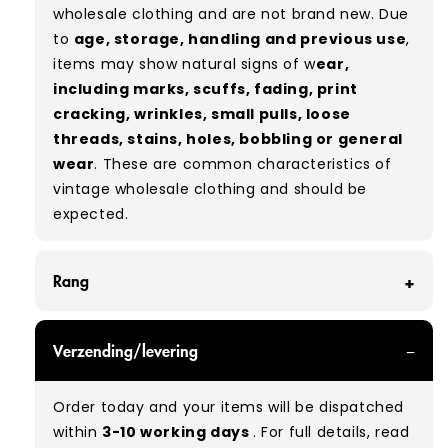
wholesale clothing and are not brand new. Due
to
age, storage, handling and previous use
,
items may show natural signs of w
ear,
including marks, scuffs, fading, print
cracking, wrinkles, small pulls, loose
threads, stains, holes, bobbling or general
wear
. These are common characteristics of
vintage wholesale clothing and should be
expected.
Rang
GRADE A - With all of our Grade A products, you
Verzending/levering
can expect items that are in great condition
with minimal signs of wear. While they are
Order today and your items will be dispatched
used, they remain free of significant defects
within
3-10 working days
. For full details, read
and are in excellent shape overall.