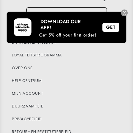
E-mail
→
X
DOWNLOAD OUR
APP!
GET
Get 5% off your first order!
DOWNLOAD ONZE APP
LOYALITEITSPROGRAMMA
OVER ONS
HELP CENTRUM
MIJN ACCOUNT
DUURZAAMHEID
PRIVACYBELEID
RETOUR- EN RESTITUTIEBELEID