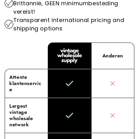
Brittannië, GEEN minimumbesteding
industrie op het milieu.
Supply, waar onze toewijding aan superieure
vereist!
inkoop en service jouw groothandelervaring
Transparent international pricing and
naar nieuwe hoogten tilt.
shipping options
Anderen
Attente
klantenservic
e
Largest
vintage
wholesale
network