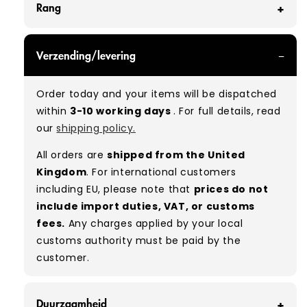
Rang
GRADE A - With all of our Grade A products, you
Verzending/levering
can expect items that are in great condition
with minimal signs of wear. While they are
Order today and your items will be dispatched
used, they remain free of significant defects
within
3-10 working days
. For full details, read
and are in excellent shape overall.
our
shipping policy.
Typical mix:
A 100%
(approx.)
All orders are
shipped from the United
Please note:
As these are vintage/used
Kingdom
. For international customers
garments, a small percentage (5–10%) may
including EU, please note that
prices do not
have minor flaws such as small tears, holes, or
include import duties, VAT, or customs
stains. While we carefully inspect all items, a
fees.
Any charges applied by your local
degree of human error is possible. Condition
customs authority must be paid by the
can vary slightly between pieces, and some
customer.
items may need laundering before resale to
maximise presentation and value.
Duurzaamheid