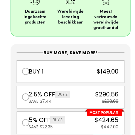
Duurzaam
Wereldwijde
Meest
ingekochte
levering
vertrouwde
producten
beschikbaar
wereldwijde
groothandel
BUY MORE, SAVE MORE!
BUY 1
$149.00
2.5% OFF
$290.56
BUY 2
SAVE $7.44
$298.00
MOST POPULAR!
5% OFF
$424.65
BUY 3
SAVE $22.35
$447.00