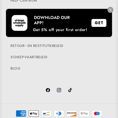
HELP CENTRUM
X
MIJN ACCOUNT
DOWNLOAD OUR
APP!
GET
DUURZAAMHEID
Get 5% off your first order!
PRIVACYBELEID
RETOUR- EN RESTITUTIEBELEID
SCHEEPVAARTBELEID
BLOG
Facebook
Instagram
TikTok
Betaalmethoden