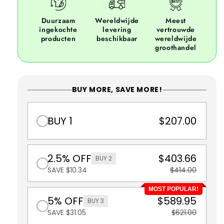
Duurzaam
Wereldwijde
Meest
ingekochte
levering
vertrouwde
producten
beschikbaar
wereldwijde
groothandel
BUY MORE, SAVE MORE!
BUY 1
$207.00
2.5% OFF
$403.66
BUY 2
SAVE $10.34
$414.00
MOST POPULAR!
5% OFF
$589.95
BUY 3
SAVE $31.05
$621.00