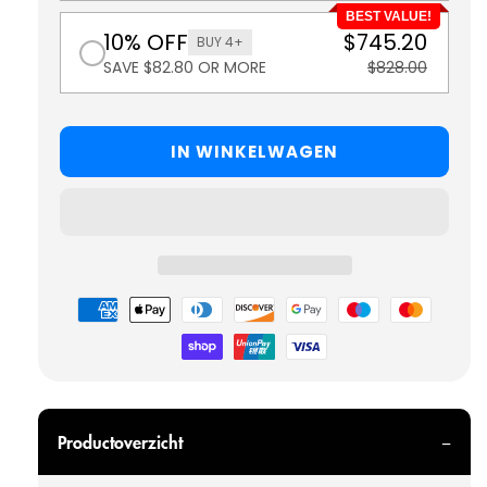
BEST VALUE!
10% OFF
$745.20
BUY 4+
SAVE $82.80 OR MORE
$828.00
IN WINKELWAGEN
Betaalmethoden
Productoverzicht