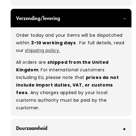
GRADE A - With all of our Grade A products, you
Verzending/levering
can expect items that are in great condition
with minimal signs of wear. While they are
Order today and your items will be dispatched
used, they remain free of significant defects
within
3-10 working days
. For full details, read
and are in excellent shape overall.
our
shipping policy.
Typical mix:
A 100%
(approx.)
All orders are
shipped from the United
Please note:
As these are vintage/used
Kingdom
. For international customers
garments, a small percentage (5–10%) may
including EU, please note that
prices do not
have minor flaws such as small tears, holes, or
include import duties, VAT, or customs
stains. While we carefully inspect all items, a
fees.
Any charges applied by your local
degree of human error is possible. Condition
customs authority must be paid by the
can vary slightly between pieces, and some
customer.
items may need laundering before resale to
maximise presentation and value.
Duurzaamheid