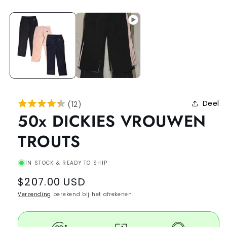
Deel
(
12
)
50x DICKIES VROUWEN
TROUTS
IN STOCK & READY TO SHIP
Regular
$207.00 USD
price
Verzending
berekend bij het afrekenen.