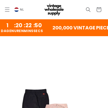
OVERSLAAN
NAAR
Winkelwag
INHOUD
NL
1
:
20
:
22
:
50
200,000 VINTAGE PIECE
GEN
UREN
MINS
SECS
ORGAAN NAAR
DUCTINFORMATIE