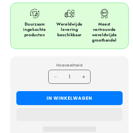
Duurzaam
Wereldwijde
Meest
ingekochte
levering
vertrouwde
producten
beschikbaar
wereldwijde
groothandel
Hoeveelheid
Verminder
Verhoog
hoeveelheid
de
voor
hoeveelheid
IN WINKELWAGEN
50x
voor
DICKIES
50x
CARPENTER/DENIM
DICKIES
JEANS
CARPENTER/DENI
JEANS