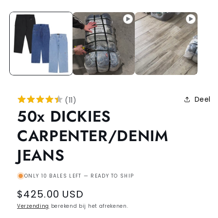
Deel
(
11
)
50x DICKIES
CARPENTER/DENIM
JEANS
ONLY 10 BALES LEFT — READY TO SHIP
Regular
$425.00 USD
price
Verzending
berekend bij het afrekenen.