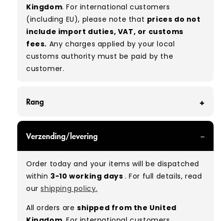
Kingdom
. For international customers
(including EU), please note that
prices do not
include import duties, VAT, or customs
fees.
Any charges applied by your local
customs authority must be paid by the
customer.
Rang
GRADE A/B - With all of our Grade A/B products,
Verzending/levering
you can expect a mix of items in great and
good condition. Some will be defect-free, while
Order today and your items will be dispatched
others will show signs of wear. There is no set
within
3-10 working days
. For full details, read
ratio between Grade A and Grade B items
our
shipping policy.
included in our bales due to the nature of
used/vintage clothing.
All orders are
shipped from the United
Kingdom
. For international customers