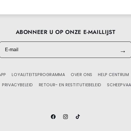
ABONNEER U OP ONZE E-MAILLIJST
E-mail
→
APP
LOYALITEITSPROGRAMMA
OVER ONS
HELP CENTRUM
PRIVACYBELEID
RETOUR- EN RESTITUTIEBELEID
SCHEEPVAA
Facebook
Instagram
TikTok