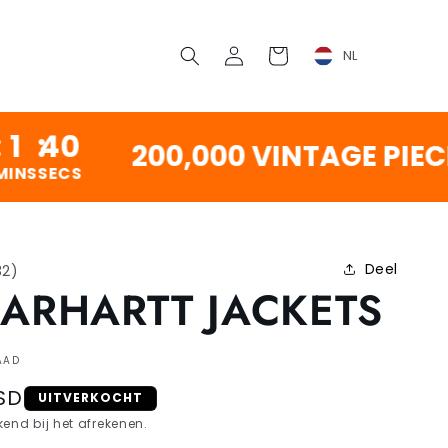
Inloggen
Winkelwagen
NL
9
200,000 VINTAGE PIECES 
S
Deel
32
)
CARHARTT JACKETS
AAD
SD
UITVERKOCHT
end bij het afrekenen.