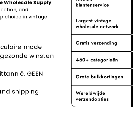
e Wholesale Supply
.
klantenservice
kledingstukk
rest overtre
onze klanten
lection, and
verkopen, t
dat elk ite
p choice in vintage
voldoet, wa
Largest vintage
Door priori
wholesale network
voor vintage
belangrijke 
mode-industr
Ervaar het v
Gratis verzending
rculaire mode
toewijding a
groothandele
en gezonde winsten
460+ categorieën
rittannië, GEEN
Grote bulkkortingen
 and shipping
Wereldwijde
verzendopties