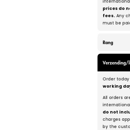
internationa
prices do n
fees.
Any ch
must be pai
Rang
GRADE A/B - 
Verzending/l
expect a mix
be defect-fr
Order today 
no set rati
working d
our bales du
All orders a
Typical mix
internationa
do not incl
charges app
by the cust