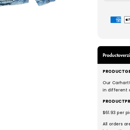
Betaalmet
Productoverzi
PRODUCTGE
Our Carhartt
in different 
PRODUCTPR
$61.93 per p
All orders a