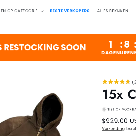
LEN OP CATEGORIE
BESTE VERKOPERS
ALLES BEKIJKEN
1
:
8
:
1
:
3
STOCKING SOON
DAGEN
UREN
MINS
SEC
(
15x 
NIET OP VOORR
Regular
$929.00 U
price
Verzending
berek