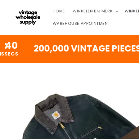
OVERSLAAN
NAAR
HOME
WINKELEN BIJ MERK
WINKE
INHOUD
WAREHOUSE APPOINTMENT
200,000 VINTAGE PIECES RE
DOORGAAN NAAR
PRODUCTINFORMATIE