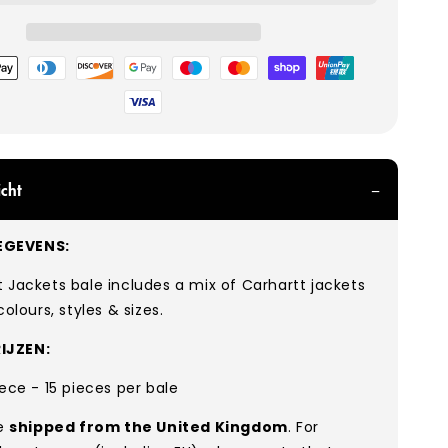
hoden
cht
GEVENS:
 Jackets bale includes a mix of Carhartt jackets
colours, styles & sizes.
IJZEN:
iece - 15 pieces per bale
re
shipped from the United Kingdom
. For