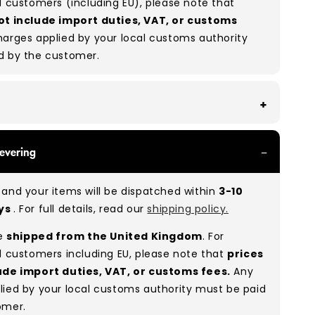
l customers (including EU), please note that
ot include import duties, VAT, or customs
arges applied by your local customs authority
d by the customer.
With all of our Grade A/B products, you can
evering
 of items in great and good condition. Some will
ee, while others will show signs of wear. There is
and your items will be dispatched within
3-10
o between Grade A and Grade B items included in
ays
. For full details, read our
shipping policy.
e to the nature of used/vintage clothing.
re
shipped from the United Kingdom
. For
:
A 50% B 50%
(approx.)
l customers including EU, please note that
prices
ude import duties, VAT, or customs fees.
Any
lied by your local customs authority must be paid
omer.