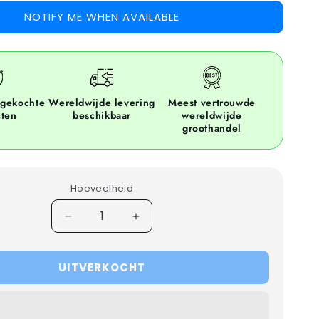
NOTIFY ME WHEN AVAILABLE
ngekochte
Wereldwijde levering
Meest vertrouwde
cten
beschikbaar
wereldwijde
groothandel
Hoeveelheid
Decrease
Increase
quantity
quantity
for
for
UITVERKOCHT
15x
15x
CARHARTT
CARHARTT
JACKETS
JACKETS