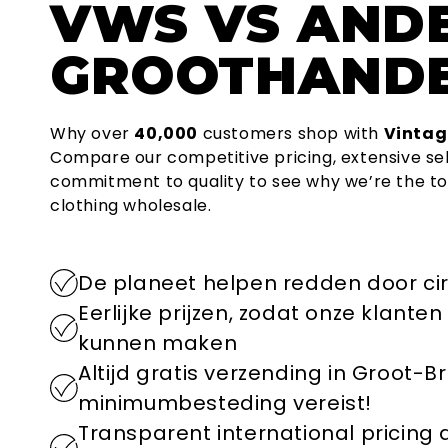
VWS
VS AND
GROOTHAND
Why over
40,000
customers shop with
Vintag
Compare our competitive pricing, extensive se
commitment to quality to see why we’re the to
clothing wholesale.
De planeet helpen redden door ci
Eerlijke prijzen, zodat onze klant
kunnen maken
Altijd gratis verzending in Groot-B
minimumbesteding vereist!
Transparent international pricing