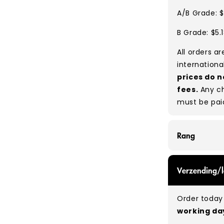
A/B Grade: $
B Grade: $5.
All orders a
internationa
prices do n
fees.
Any ch
must be pai
Rang
GRADE A/B - 
Verzending/l
expect a mix
be defect-fr
Order today 
no set rati
working d
our bales du