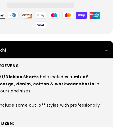
hoden
cht
GEVENS:
t/Dickies Shorts
bale includes a
mix of
 cargo, denim, cotton & workwear shorts
in
lours and sizes.
nclude some cut-off styles with professionally
IJZEN: