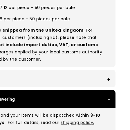
7.12 per piece - 50 pieces per bale
18 per piece - 50 pieces per bale
re
shipped from the United Kingdom
. For
l customers (including EU), please note that
ot include import duties, VAT, or customs
arges applied by your local customs authority
d by the customer.
With all of our Grade A/B products, you can
evering
 of items in great and good condition. Some will
ee, while others will show signs of wear. There is
and your items will be dispatched within
3-10
o between Grade A and Grade B items included in
ays
. For full details, read our
shipping policy.
e to the nature of used/vintage clothing.