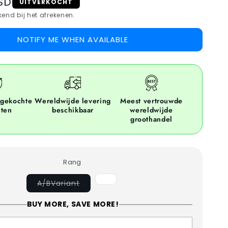
SD
UITVERKOCHT
end bij het afrekenen.
NOTIFY ME WHEN AVAILABLE
ngekochte
Wereldwijde levering
Meest vertrouwde
cten
beschikbaar
wereldwijde
groothandel
Rang
BVariant
uitverkocht
A/BVariant
uitverkocht
of
of
niet
niet
BUY MORE, SAVE MORE!
beschikbaar
beschikbaar