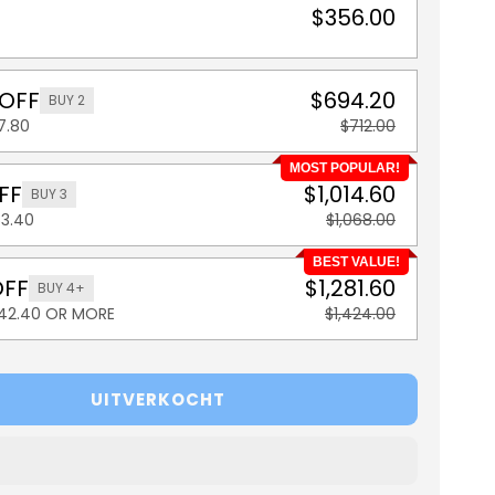
$356.00
 OFF
$694.20
BUY 2
7.80
$712.00
MOST POPULAR!
FF
$1,014.60
BUY 3
53.40
$1,068.00
BEST VALUE!
OFF
$1,281.60
BUY 4+
142.40 OR MORE
$1,424.00
UITVERKOCHT