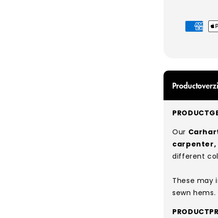
Betaalmet
Productoverzi
PRODUCTGE
Our
Carhart
carpenter,
different co
These may i
sewn hems.
PRODUCTPR