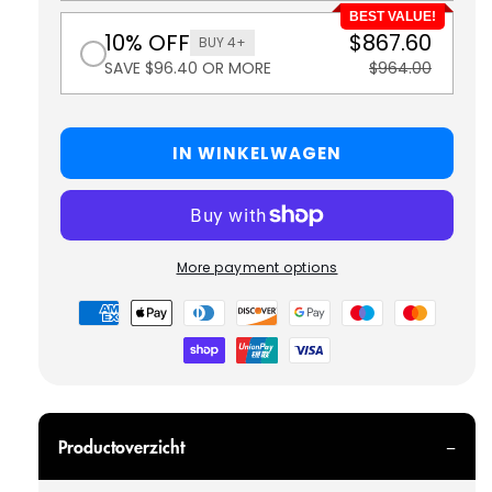
BEST VALUE!
10% OFF
$867.60
BUY 4+
SAVE $96.40 OR MORE
$964.00
IN WINKELWAGEN
More payment options
Betaalmethoden
Productoverzicht