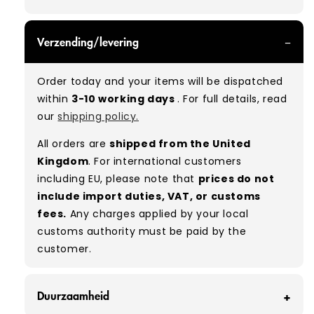
GRADE A - With all of our Grade A products, you
Verzending/levering
can expect items that are in great condition
with minimal signs of wear. While they are
Order today and your items will be dispatched
used, they remain free of significant defects
within
3-10 working days
. For full details, read
and are in excellent shape overall.
our
shipping policy.
Typical mix:
A 100%
(approx.)
All orders are
shipped from the United
Please note:
As these are vintage/used
Kingdom
. For international customers
garments, a small percentage (5–10%) may
including EU, please note that
prices do not
have minor flaws such as small tears, holes, or
include import duties, VAT, or customs
stains. While we carefully inspect all items, a
fees.
Any charges applied by your local
degree of human error is possible. Condition
customs authority must be paid by the
can vary slightly between pieces, and some
customer.
items may need laundering before resale to
maximise presentation and value.
Duurzaamheid