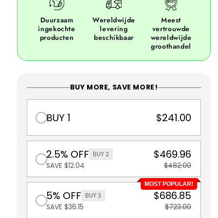
Duurzaam
Wereldwijde
Meest
ingekochte
levering
vertrouwde
producten
beschikbaar
wereldwijde
groothandel
BUY MORE, SAVE MORE!
BUY 1
$241.00
2.5% OFF
$469.96
BUY 2
SAVE $12.04
$482.00
MOST POPULAR!
5% OFF
$686.85
BUY 3
SAVE $36.15
$723.00