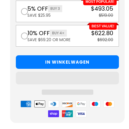
MOST POPULAR!
5% OFF
$493.05
BUY 3
SAVE $25.95
$519.00
BEST VALUE!
10% OFF
$622.80
BUY 4+
SAVE $69.20 OR MORE
$692.00
IN WINKELWAGEN
Betaalmethoden