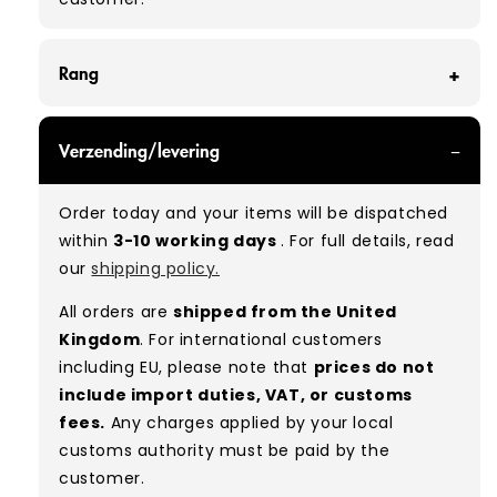
Rang
GRADE B - With all of our Grade B products, you
Verzending/levering
can expect items that are in good condition
with some marks, small holes, or tears. Most
Order today and your items will be dispatched
marks can be removed with a wash. Available
within
3-10 working days
. For full details, read
at a discount compared to Grade A.
our
shipping policy.
Typical mix:
A 20% B 80%
(approx.)
All orders are
shipped from the United
Kingdom
. For international customers
including EU, please note that
prices do not
include import duties, VAT, or customs
fees.
Any charges applied by your local
customs authority must be paid by the
customer.