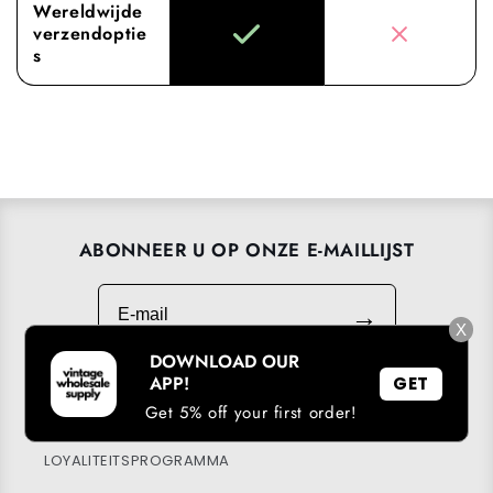
Wereldwijde
verzendoptie
s
ABONNEER U OP ONZE E-MAILLIJST
E-mail
→
X
DOWNLOAD OUR
APP!
GET
Get 5% off your first order!
DOWNLOAD ONZE APP
LOYALITEITSPROGRAMMA