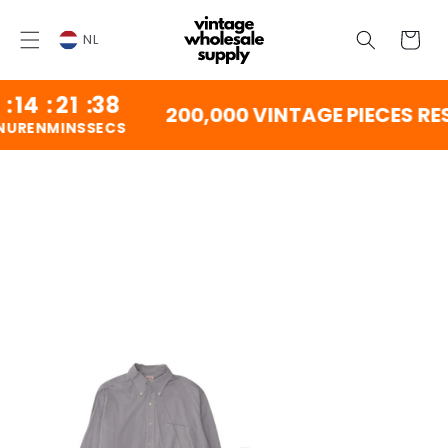
OVERSLAAN
NAAR
Winkelwag
INHOUD
NL
4
:
21
:
37
200,000 VINTAGE PIECES RES
EN
MINS
SECS
ORGAAN NAAR
DUCTINFORMATIE