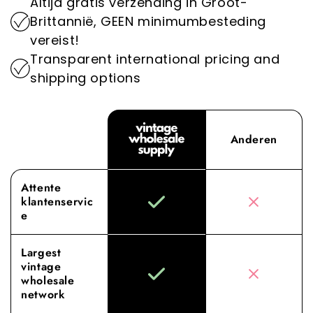
Altijd gratis verzending in Groot-
verminderen van de impact van de mode-
Ervaar het verschil met Vintage Wholesale
Brittannië, GEEN minimumbesteding
industrie op het milieu.
Supply, waar onze toewijding aan superieure
vereist!
inkoop en service jouw groothandelervaring
Transparent international pricing and
naar nieuwe hoogten tilt.
shipping options
Anderen
Attente
klantenservic
e
Largest
vintage
wholesale
network