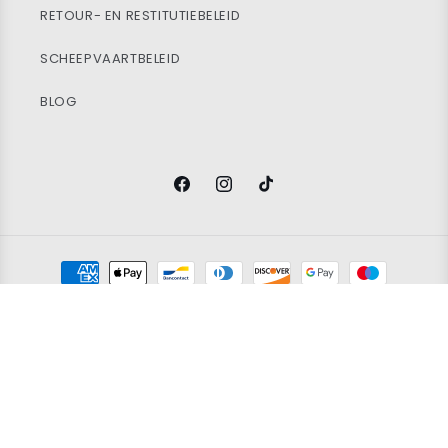
RETOUR- EN RESTITUTIEBELEID
SCHEEPVAARTBELEID
BLOG
Facebook
Instagram
TikTok
Betaalmethoden
© 2026
Vintage Wholesale Supply
Ltd. Registered in England and
Wales. Company Number 14388171. All rights reserved.
Restitutiebeleid
Privacybeleid
Servicevoorwaarden
100x BLACK & WHITE GRAPHIC T-SHIRTS
Verzendbeleid
Contact information
Grading policy
Cookie policy