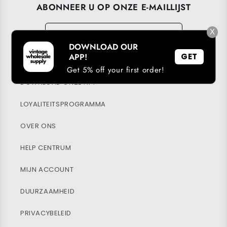
ABONNEER U OP ONZE E-MAILLIJST
E-mail
→
X
DOWNLOAD OUR
APP!
GET
Get 5% off your first order!
DOWNLOAD ONZE APP
LOYALITEITSPROGRAMMA
OVER ONS
HELP CENTRUM
MIJN ACCOUNT
DUURZAAMHEID
PRIVACYBELEID