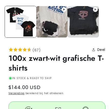
Deel
(
67
)
100x zwart-wit grafische T-
shirts
IN STOCK & READY TO SHIP
Regular
$144.00 USD
price
Verzending
berekend bij het afrekenen.