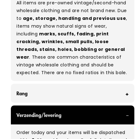
All items are pre-owned vintage/second-hand
wholesale clothing and are not brand new. Due
to
age, storage, handling and previous use
,
items may show natural signs of wear,
including
marks, scuffs, fading, print
cracking, wrinkles, small pulls, loose
threads, stains, holes, bobbling or general
wear
. These are common characteristics of
vintage wholesale clothing and should be
expected.
There are no fixed ratios in this bale.
Rang
GRADE A - With all of our Grade A products, you
Verzending/levering
can expect items that are in great condition
with minimal signs of wear. While they are
Order today and your items will be dispatched
used, they remain free of significant defects