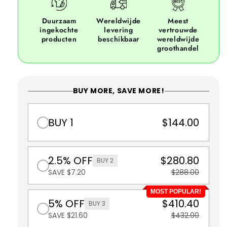
Duurzaam
Wereldwijde
Meest
ingekochte
levering
vertrouwde
producten
beschikbaar
wereldwijde
groothandel
BUY MORE, SAVE MORE!
BUY 1
$144.00
2.5% OFF
$280.80
BUY 2
SAVE $7.20
$288.00
MOST POPULAR!
5% OFF
$410.40
BUY 3
SAVE $21.60
$432.00