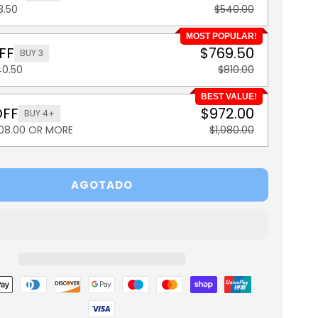
3.50
$540.00
MOST POPULAR!
FF
$769.50
BUY 3
40.50
$810.00
BEST VALUE!
OFF
$972.00
BUY 4+
108.00 OR MORE
$1,080.00
AGOTADO