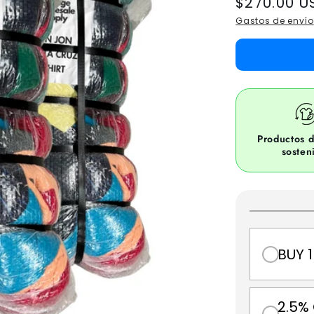
Regular
$270.00 U
price
Gastos de envío
Productos d
sosten
BUY 1
2.5%