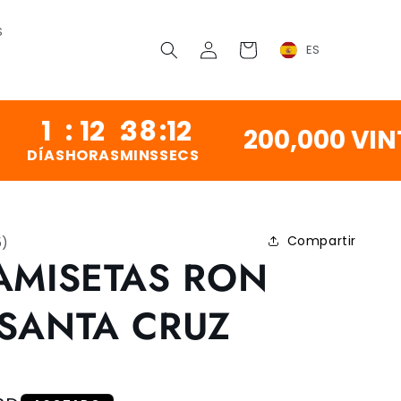
S
Conectarse
Carrito
ES
12
:
38
:
11
200,000 VINTAGE 
ORAS
MINS
SECS
Compartir
5
)
AMISETAS RON
SANTA CRUZ