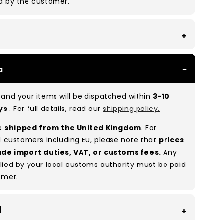
d by the customer.
th all of our Grade A products, you can expect
a
re in great condition with minimal signs of wear.
re used, they remain free of significant defects
and your items will be dispatched within
3-10
xcellent shape overall.
ays
. For full details, read our
shipping policy.
:
A 100%
(approx.)
re
shipped from the United Kingdom
. For
:
As these are vintage/used garments, a small
l customers including EU, please note that
prices
(5–10%) may have minor flaws such as small
ude import duties, VAT, or customs fees.
Any
 or stains. While we carefully inspect all items, a
lied by your local customs authority must be paid
man error is possible. Condition can vary slightly
omer.
ces, and some items may need laundering before
ximise presentation and value.
d