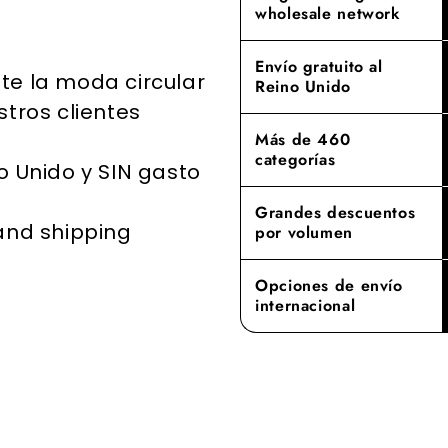
importante 
wholesale network
destino al q
industria de
Experimente
Envío gratuito al
te la moda circular
donde nuest
Reino Unido
superiores 
stros clientes
cotas.
Más de 460
categorías
o Unido y SIN gasto
Grandes descuentos
 and shipping
por volumen
Opciones de envío
internacional