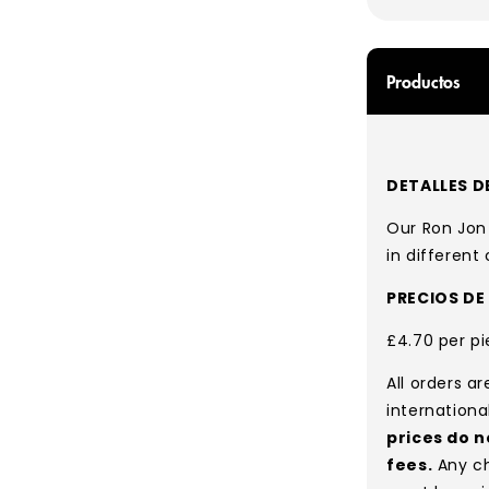
pago
Productos
DETALLES D
Our Ron Jon 
in different 
PRECIOS DE
£4.70 per pi
All orders a
internationa
prices do n
fees.
Any ch