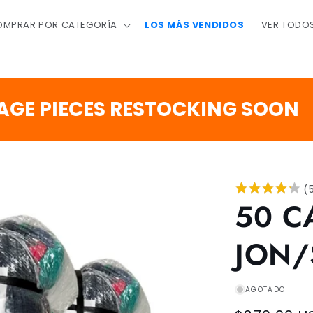
MPRAR POR CATEGORÍA
LOS MÁS VENDIDOS
VER TODO
1
:
IECES RESTOCKING SOON
DÍAS
H
(
50 C
JON/
AGOTADO