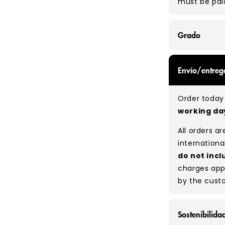
must be pai
Grado
GRADE A - Wi
Envío/entreg
items that a
While they a
Order today 
and are in e
working d
Typical mix
All orders a
Please note
internationa
percentage 
do not incl
tears, holes,
charges app
degree of hu
by the cust
between pie
resale to ma
Sostenibilida