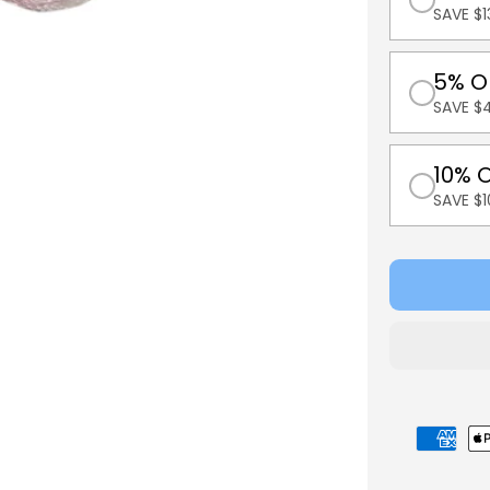
SAVE $1
5% O
SAVE $
10% 
SAVE $
Formas
de